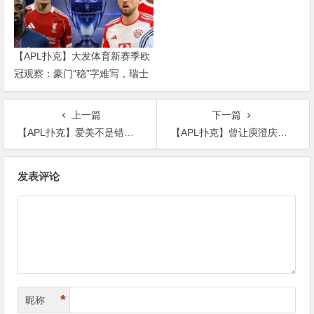
【APL扑克】大发体育新赛季欧
冠观察：豪门“稳”字难写，瑞士
轮赛制让每一场都变成生死
上一篇
下一篇
【APL扑克】爱美不是错不老男神苏有朋被质疑整容，再不是熟悉的“乖乖虎”
【APL扑克】曾让庾澄庆喝伊能静分道扬镳，今50岁无戏可拍沦为18线
文
发表评论
章
导
航
*
昵称