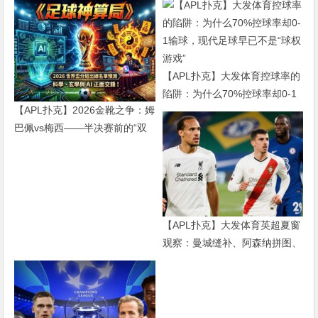
【APL扑克】大发体育控球率的
陷阱：为什么70%控球率却0-1
【APL扑克】2026金靴之争：姆
输球，现代足球早已不是“球权
巴佩vs梅西——半决赛前的“双
游戏”
雄会”，这可能是世界杯史上最
难猜的金靴归属
【APL扑克】大发体育英超夏窗
观察：曼城缝补、阿森纳拼图、
红军重建、曼联破局——新赛季
乱战才刚开始