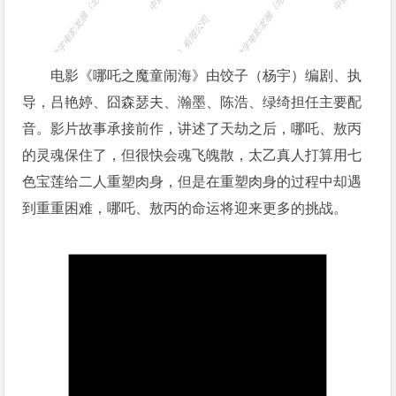
电影《哪吒之魔童闹海》由饺子（杨宇）编剧、执
导，吕艳婷、囧森瑟夫、瀚墨、陈浩、绿绮担任主要配
音。影片故事承接前作，讲述了天劫之后，哪吒、敖丙
的灵魂保住了，但很快会魂飞魄散，太乙真人打算用七
色宝莲给二人重塑肉身，但是在重塑肉身的过程中却遇
到重重困难，哪吒、敖丙的命运将迎来更多的挑战。