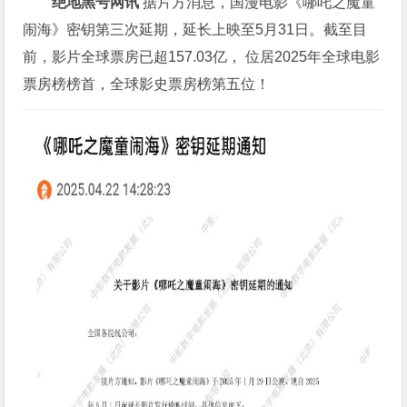
绝地黑号网讯
据片方消息，国漫电影《哪吒之魔童
闹海》密钥第三次延期，延长上映至5月31日。截至目
前，影片全球票房已超157.03亿， 位居2025年全球电影
票房榜榜首，全球影史票房榜第五位！