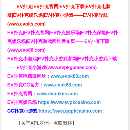
EV扑克|EV扑克官网|EV扑克下载|EV扑克电脑
版|EV扑克娱乐场|EV扑克小游戏——EV扑克导航
(www.evpks.com)
EV扑克|EV扑克官网|EV扑克娱乐场|EV扑克保险|EV扑
克娱乐场|EV扑克游戏网址发布页——EV扑克下载
(www.evp86.com)
EV扑克小游戏|EV扑克小游戏官网|EV扑克小游戏下载
——EV扑克小游戏(www.evpkgames.com)
EV扑克电脑版网址：
www.evpk88.com
EV扑克GG官方：
www.evpk68.com
EV扑克官网：
www.evpukes.com
EV扑克娱乐场
https://www.evpkcasino.com
GG扑克小游戏
https://www.ggpkcasino.com
【关于APL亚洲扑克联盟杯】