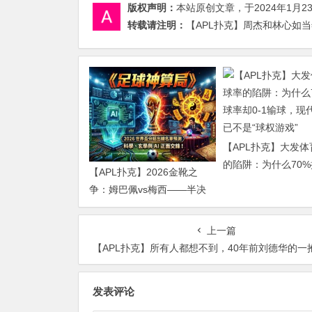
版权声明：
本站原创文章，于2024年1月2
转载请注明：
【APL扑克】周杰和林心如当
【APL扑克】大发
的陷阱：为什么70
【APL扑克】2026金靴之
却0-1输球，现代足
争：姆巴佩vs梅西——半决
是“球权游戏”
赛前的“双雄会”，这可能是世
界杯史上最难猜的金靴归属
上一篇
【APL扑克】所有人都想不到，40年前刘德华的一抱成就了今天
发表评论