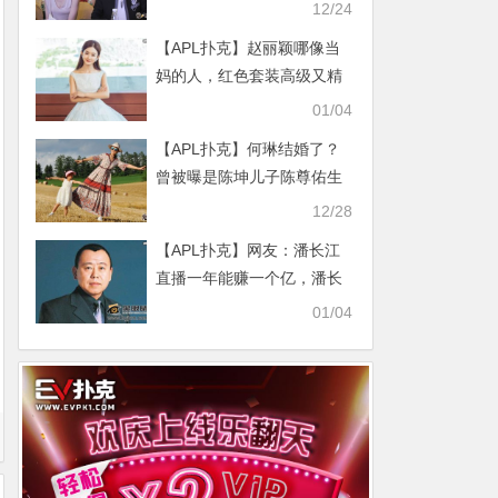
12/24
【APL扑克】赵丽颖哪像当
妈的人，红色套装高级又精
致少女气息十足
01/04
【APL扑克】何琳结婚了？
曾被曝是陈坤儿子陈尊佑生
母是真的吗
12/28
【APL扑克】网友：潘长江
直播一年能赚一个亿，潘长
江：赚粉丝的钱我还是人吗
01/04