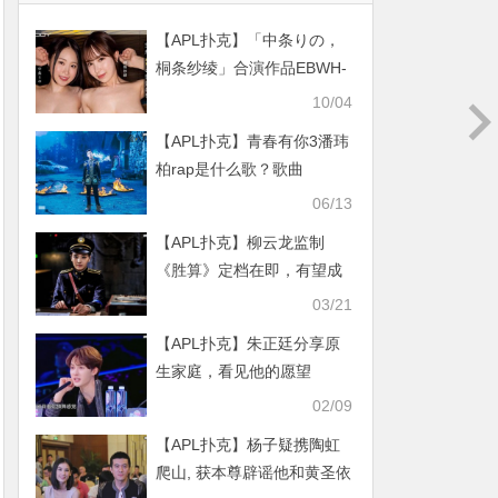
【APL扑克】「中条りの，
桐条纱绫」合演作品EBWH-
017介绍及封面预览
10/04
【APL扑克】青春有你3潘玮
柏rap是什么歌？歌曲
《Coming Home》燃炸全场
06/13
【APL扑克】柳云龙监制
《胜算》定档在即，有望成
为2020谍战剧之王
03/21
【APL扑克】朱正廷分享原
生家庭，看见他的愿望
02/09
【APL扑克】杨子疑携陶虹
爬山, 获本尊辟谣他和黄圣依