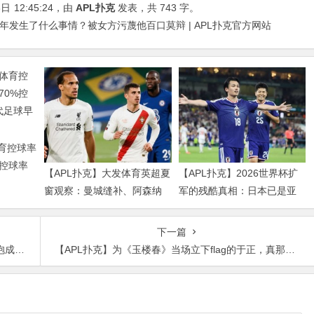
3日
12:45:24
，由
APL扑克
发表，共 743 字。
年发生了什么事情？被女方污蔑他百口莫辩 | APL扑克官方网站
体育控球率
%控球率
【APL扑克】大发体育英超夏
【APL扑克】2026世界杯扩
球早已不
窗观察：曼城缝补、阿森纳
军的残酷真相：日本已是亚
拼图、红军重建、曼联破局
洲天花板，国足的差距远不
——新赛季乱战才刚开始
止几个名额
下一篇
的他
【APL扑克】为《玉楼春》当场立下flag的于正，真那么有底气？