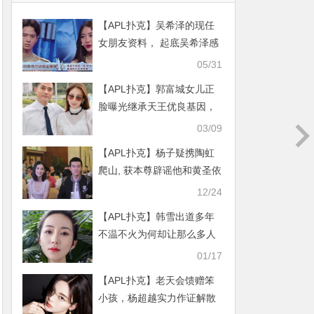
【APL扑克】吴希泽的现任
女朋友资料， 起底吴希泽感
情现状！
05/31
【APL扑克】郭富城女儿正
脸曝光继承天王优良基因，
一副洋娃娃长相
03/09
【APL扑克】杨子疑携陶虹
爬山, 获本尊辟谣他和黄圣依
12/24
【APL扑克】韩雪出道多年
不温不火为何却让那么多人
喜欢！原来是有这样的原因!
01/17
【APL扑克】老天会馈赠笨
小孩，杨超越实力作证解散