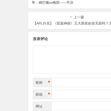
争：姆巴佩vs梅西——半决
是“球权游戏”
赛前的“双雄会”，这可能是世
界杯史上最难猜的金靴归属
上一篇
【APL扑克】《双面神探》王大雨喜欢徐无双吗？王大雨结局和谁在一起
发表评论
*
昵称
*
邮箱
网址