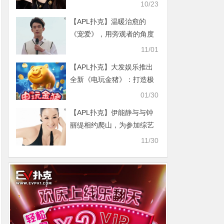
舞台却引争议
10/23
【APL扑克】温暖治愈的
《宠爱》，用旁观者的角度
去解开那些困惑
11/01
【APL扑克】大发娱乐推出
全新《电玩金猪》：打造极
具吸引力的金运娱乐体验
01/30
【APL扑克】伊能静与与钟
丽缇相约爬山，为参加综艺
节目做赛前准备
11/30