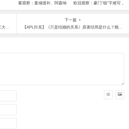
窗观察：曼城缝补、阿森纳
欧冠观察：豪门“稳”字难写，
拼图、红军重建、曼联破局
瑞士轮赛制让每一场都变成
——新赛季乱战才刚开始
生死
下一篇
了？
【APL扑克】《只是结婚的关系》原著结局是什么？顾兮兮和尹司宸在一起了吗？