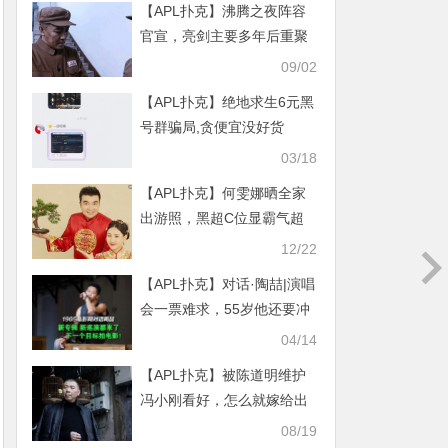
【APL扑克】沸腾之夜阵容
官宣，亮剑主要多年后重聚
网友：爷青回！
09/02
【APL扑克】绝地求生6元黑
号群骗局,贪便宜没好货
03/18
【APL扑克】何雯娜晒全家
出游照，黑超C位显霸气超
可爱依然老样子
12/22
【APL扑克】对话·陶喆|演唱
会一票难求，55岁他还要冲
刺电影
04/14
【APL扑克】被陈道明维护
冯小刚看好，怎么就嫁给出
道多年的郑恺了?
08/19