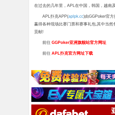
在过去的几年里，APL在中国，韩国，越南
APL扑克APP(
aplpk.cc
)由GGPoker
赢得各种现场比赛门票和赛事礼包,其中当然
贡献!
前往
GGPoker亚洲旗舰站
官方网址
前往
APL扑克官方网址下载