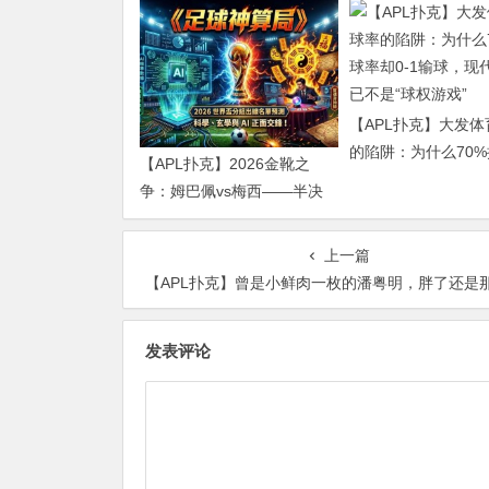
【APL扑克】大发
的陷阱：为什么70
【APL扑克】2026金靴之
却0-1输球，现代足
争：姆巴佩vs梅西——半决
是“球权游戏”
赛前的“双雄会”，这可能是世
界杯史上最难猜的金靴归属
上一篇
【APL扑克】曾是小鲜肉一枚的潘粤明，胖了还是那么
发表评论