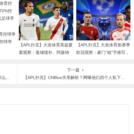
体育控球率
%控球率
【APL扑克】大发体育英超夏
【APL扑克】大发体育新赛季
球早已不
窗观察：曼城缝补、阿森纳
欧冠观察：豪门“稳”字难写，
拼图、红军重建、曼联破局
瑞士轮赛制让每一场都变成
——新赛季乱战才刚开始
生死
下一篇
帅气
【APL扑克】CNBlue关系解析？网曝他们四个人私下关系不好