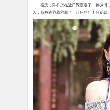
据悉，陈乔恩在近日深夜发了一篇微博
久，就被陈乔恩秒删了，让粉丝们十分疑惑