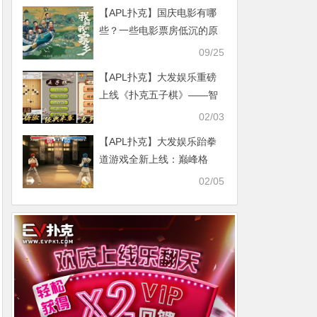
【APL扑克】国庆电影有哪
些？一些电影票房低沉的原
因
09/25
【APL扑克】大发娱乐重磅
上线《扑克五子棋》——智
与勇的终极对决，策略玩家
02/03
的新战场！
【APL扑克】大发娱乐跆拳
道游戏全新上线：巅峰格
斗，燃爆你的竞技灵魂
02/05