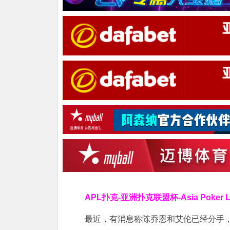
APL扑克-亚洲扑克联盟杯-Asia Poker
最近，有消息称陈乔恩和艾伦已经分手