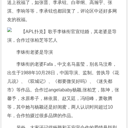
送上祝福了，如张晋、李承铉、白举纲、高瀚宇、张
淇、李响等等，李承铉也都回复了，评论区中还好多网
友的祝福。
李铢衔老婆是导演
李铢衔的老婆Fafa，中文名马嘉莹，别名马汶希，
出生于1988年10月28日，中国导演、监制。曾执导《花
儿说》、《双城记》、《都要微笑好吗》、《迷失都
市》等作品。合作过angelababy杨颖,张柏芝，陈坤，张
馨予，水原希子，林依晨、赵又廷，冯绍峰，萧敬腾
等，其中她与杨颖还是好闺蜜，两人认识时间超过10
年，合作拍摄过很多品牌的作品。
另外，大家还记得杨颖和王安宇合作的爱情悬疑剧