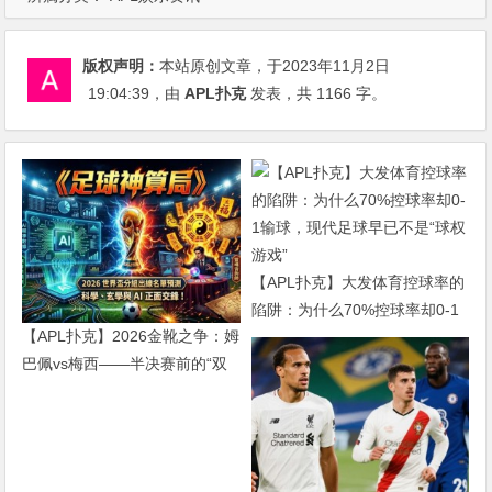
版权声明：
本站原创文章，于2023年11月2日
19:04:39
，由
APL扑克
发表，共 1166 字。
【APL扑克】大发体育控球率的
陷阱：为什么70%控球率却0-1
【APL扑克】2026金靴之争：姆
输球，现代足球早已不是“球权
巴佩vs梅西——半决赛前的“双
游戏”
雄会”，这可能是世界杯史上最
难猜的金靴归属