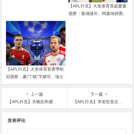
【APL扑克】大发体育英超夏窗
观察：曼城缝补、阿森纳拼图、
红军重建、曼联破局——新赛季
乱战才刚开始
【APL扑克】大发体育新赛季欧
冠观察：豪门“稳”字难写，瑞士
轮赛制让每一场都变成生死
上一篇
下一篇
【APL扑克】关晓彤和鹿晗私下的称呼太可爱了，鹿晗叫honey，关晓彤叫关小怂
【APL扑克】李若彤首次公布年龄，比网传的要大七岁，发文自述理想的婚姻
文
发表评论
章
导