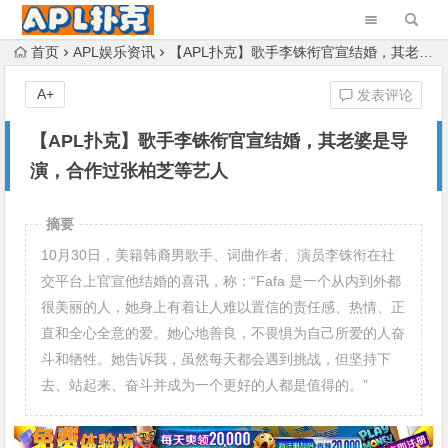
首页
APL娱乐资讯
【APL扑克】歌手李铢衔官宣结婚，其老婆是导演，合作过张柏芝等艺人
A+
发表评论
【APL扑克】歌手李铢衔官宣结婚，其老婆是导
演，合作过张柏芝等艺人
摘要
10月30日，美籍韩裔男歌手、词曲作者、演员李铢衔在社
交平台上官宣他结婚的喜讯，称：“Fafa 是一个从内到外都
很美丽的人，她身上有着让人难以置信的责任感、热情、正
直和全心全意的爱。她心地善良，不畏惧为自己所爱的人奋
斗和牺牲。她告诉我，虽然每天都会遇到挑战，但坚持下
去、站起来、奋斗并成为一个更好的人都是值得的。”