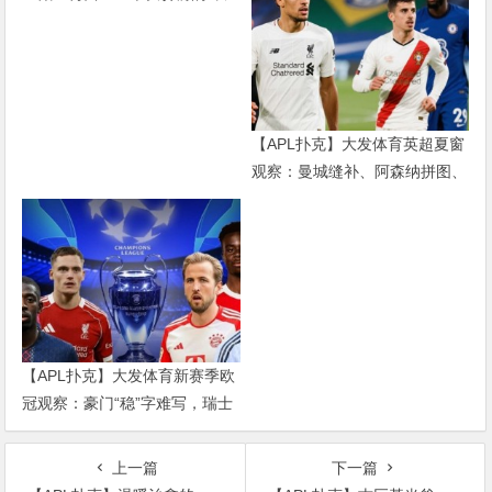
雄会”，这可能是世界杯史上最
难猜的金靴归属
【APL扑克】大发体育英超夏窗
观察：曼城缝补、阿森纳拼图、
红军重建、曼联破局——新赛季
乱战才刚开始
【APL扑克】大发体育新赛季欧
冠观察：豪门“稳”字难写，瑞士
轮赛制让每一场都变成生死
上一篇
下一篇