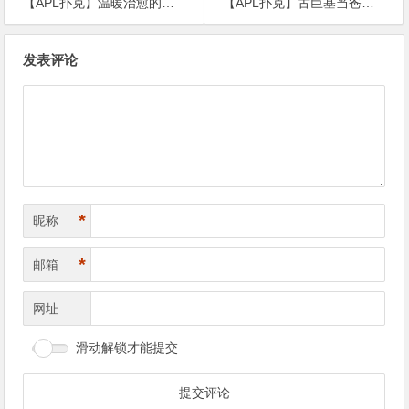
【APL扑克】温暖治愈的《宠爱》，用旁观者的角度去解开那些困惑
【APL扑克】古巨基当爸后晒近照，忙于带娃一脸胡子拉碴，略显沧桑
文
发表评论
章
导
航
*
昵称
*
邮箱
网址
滑动解锁才能提交