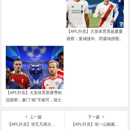
难猜的金靴归属
【APL扑克】大发体育英超夏窗
观察：曼城缝补、阿森纳拼图、
红军重建、曼联破局——新赛季
乱战才刚开始
【APL扑克】大发体育新赛季欧
冠观察：豪门“稳”字难写，瑞士
轮赛制让每一场都变成生死
上一篇
下一篇
【APL扑克】张艺凡再次展示美妙舞姿，气质不同寻常不愧舞台小公主
【APL扑克】张一山杨紫没有爱情，但是比爱情更珍贵的还有很多