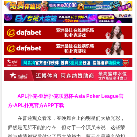
APL扑克-亚洲扑克联盟杯-Asia Poker League官
方-APL扑克官方APP下载
在普通观众看来，春晚舞台上的明星们大放光彩，
俨然是无所不能的存在，但对于一个演员来说，这些荣
誉与成绩都背后付出了巨大的努力。曹云金是著名的相