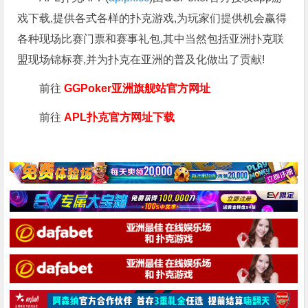
戏下载,提供各式各样的扑克游戏,为玩家们提供机会赢得
各种现场比赛门票和赛事礼包,其中当然包括亚洲扑克联
盟现场锦标赛,并为扑克在亚洲的普及化做出了贡献!
前往
GGPoker亚洲旗舰站
官方网址
前往
APL扑克官方网址下载