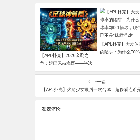
【APL扑克】大发
的陷阱：为什么70
【APL扑克】2026金靴之
却0-1输球，现代足
争：姆巴佩vs梅西——半决
是“球权游戏”
赛前的“双雄会”，这可能是世
界杯史上最难猜的金靴归属
上一篇
【APL扑克】火箭少女最后一次合体，超多看点谁是粉墨
发表评论