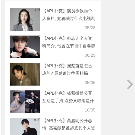
【APL扑克】演员徐歆雨个
人资料, 她都演过什么电视剧
为什么不火
05/28
【APL扑克】朴志训个人资
料简介, 他曾在节目中自曝恋
爱史是真的吗？
08/29
【APL扑克】屈楚萧是怎么
凉的? 屈楚萧过往黑料揭
秘！
05/06
【APL扑克】杨紫微博公开
互动是手滑,点赞又取消是什
么意思呢
10/05
【APL扑克】高嘉朗公开恋
情, 高嘉朗是谁起底其个人资