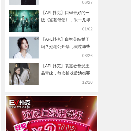
料
06/27
【APL扑克】口碑最好的一
版《盗墓笔记》，朱一龙却
被称为“最老的吴邪”
01/02
【APL扑克】白智英结婚了
吗？她老公郑锡元演过哪些
电视剧？
08/26
【APL扑克】袁嘉敏曾受王
晶青睐，每次拍戏后她都要
去旅游
12/20