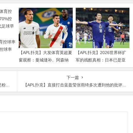
体育控球率
%控球率
【APL扑克】大发体育英超夏
【APL扑克】2026世界杯扩
球早已不
窗观察：曼城缝补、阿森纳
军的残酷真相：日本已是亚
拼图、红军重建、曼联破局
洲天花板，国足的差距远不
——新赛季乱战才刚开始
止几个名额
下一篇
门面
【APL扑克】直接打击蓝盈莹张雨绮多次遭到他的批评，赵兆凭什么这么硬茬？