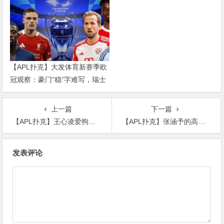
【APL扑克】大发体育新赛季欧
冠观察：豪门“稳”字难写，瑞士
轮赛制让每一场都变成生死
上一篇
下一篇
【APL扑克】王心凌爱狗去世伤心欲绝，整整陪伴13年
【APL扑克】张涵予的高价肌肉，败给了亮剑当中的骑兵连连长孙德胜！
文
发表评论
章
导
航