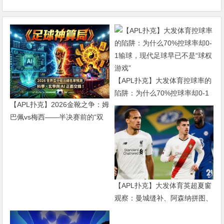
【APL扑克】大发体育控球率的
陷阱：为什么70%控球率却0-1
【APL扑克】2026金靴之争：姆
输球，现代足球早已不是“球权
巴佩vs梅西——半决赛前的“双
游戏”
雄会”，这可能是世界杯史上最
难猜的金靴归属
【APL扑克】大发体育英超夏窗
观察：曼城缝补、阿森纳拼图、
红军重建、曼联破局——新赛季
乱战才刚开始