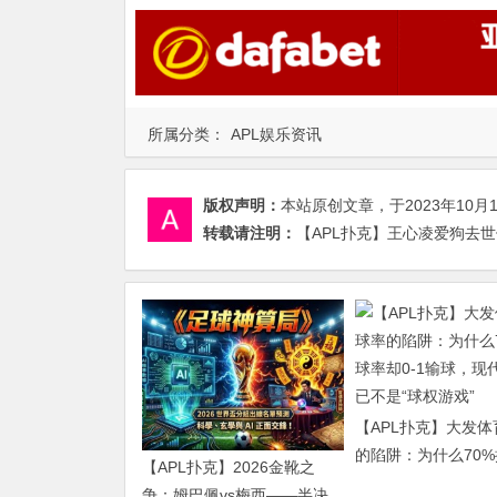
所属分类：
APL娱乐资讯
版权声明：
本站原创文章，于2023年10月
转载请注明：
【APL扑克】王心凌爱狗去世伤
【APL扑克】大发
的陷阱：为什么70
【APL扑克】2026金靴之
却0-1输球，现代足
争：姆巴佩vs梅西——半决