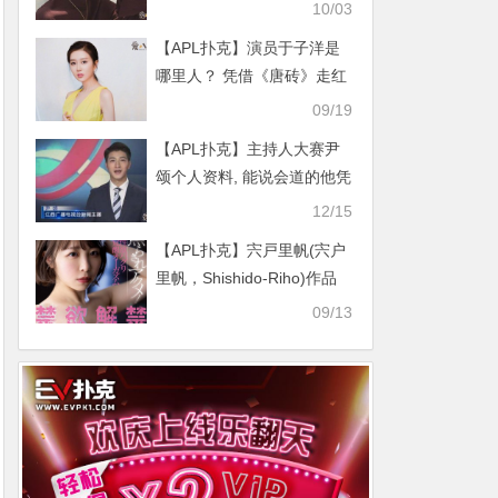
待
10/03
【APL扑克】演员于子洋是
哪里人？ 凭借《唐砖》走红
家庭背景起底
09/19
【APL扑克】主持人大赛尹
颂个人资料, 能说会道的他凭
高颜值圈粉
12/15
【APL扑克】宍戸里帆(宍户
里帆，Shishido-Riho)作品
MIDV-160介绍及封面预览
09/13