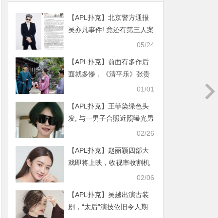
【APL扑克】北京警方通报
吴亦凡事件! 竟还有第三人案
中案让人震惊
05/24
【APL扑克】前面有多作后
面就多惨，《清平乐》张贵
妃小女儿病危
01/01
【APL扑克】王菲染绿色头
发, 与一男子合照近照曝光男
子身份被扒出
02/26
【APL扑克】赵丽颖四部大
戏即将上映，收视率收割机
回归影迷粉丝表示期待
02/06
【APL扑克】吴越出演古装
剧，“太后”演技依旧令人期