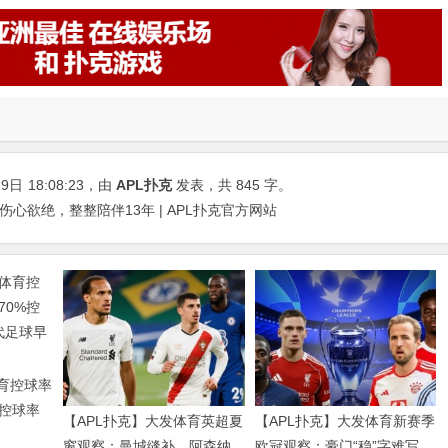
19日
18:08:23
，由
APL扑克
发表，共 845 字。
心欲绝，整整陪伴13年 | APL扑克官方网站
体育控球率
%控球率
【APL扑克】大发体育英超夏
【APL扑克】大发体育新赛季
球早已不
窗观察：曼城缝补、阿森纳
欧冠观察：豪门“稳”字难写，