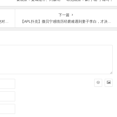
拼图、红军重建、曼联破局
瑞士轮赛制让每一场都变成
——新赛季乱战才刚开始
生死
下一篇
翘楚
【APL扑克】撒贝宁感情历经磨难遇到妻子李白，才决定和她一生相伴