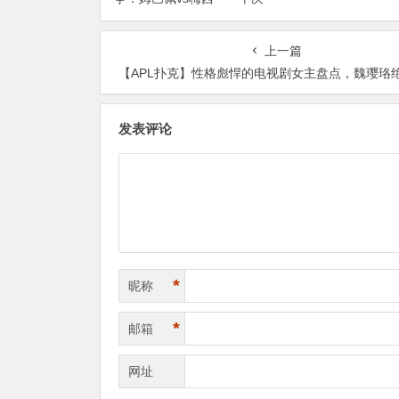
是“球权游戏”
赛前的“双雄会”，这可能是世
界杯史上最难猜的金靴归属
上一篇
【APL扑克】性格彪悍的电视剧女主盘点，魏璎珞绝对是个中
发表评论
*
昵称
*
邮箱
网址