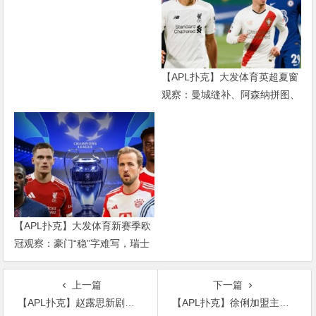
难猜的金靴归属
【APL扑克】大发体育英超夏窗
观察：曼城缝补、阿森纳拼图、
红军重建、曼联破局——新赛季
乱战才刚开始
【APL扑克】大发体育新赛季欧
冠观察：豪门“稳”字难写，瑞士
轮赛制让每一场都变成生死
上一篇
下一篇
【APL扑克】赵露思新剧演技被质疑，表情管理是硬伤？网友：替她尴尬
【APL扑克】徐俐加盟主持《生我养我的地方》，带观众了解湖南各城市的故事