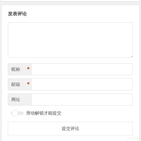
文
发表评论
章
导
航
*
昵称
*
邮箱
网址
滑动解锁才能提交