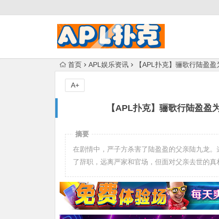
首页
APL娱乐资讯
【APL扑克】骊歌行陆盈
A+
【APL扑克】骊歌行陆盈盈
摘要
在剧情中，严子方杀害了陆盈盈的父亲陆九龙。
了辞职，远离严家和官场，但面对父亲去世的真