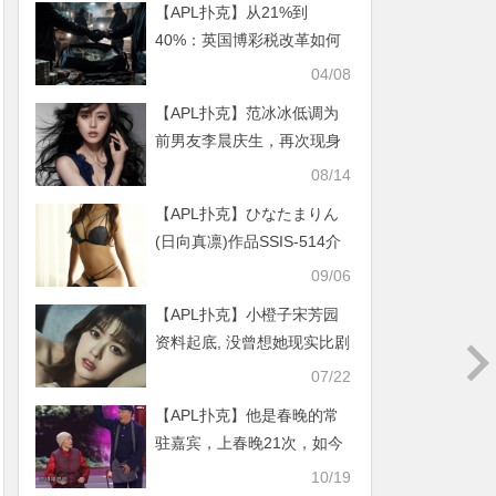
【APL扑克】从21%到
40%：英国博彩税改革如何
重塑行业格局？
04/08
【APL扑克】范冰冰低调为
前男友李晨庆生，再次现身
手上戒指太晃眼！
08/14
【APL扑克】ひなたまりん
(日向真凛)作品SSIS-514介
绍及封面预览
09/06
【APL扑克】小橙子宋芳园
资料起底, 没曾想她现实比剧
中情节更惨
07/22
【APL扑克】他是春晚的常
驻嘉宾，上春晚21次，如今
退隐是为何？
10/19