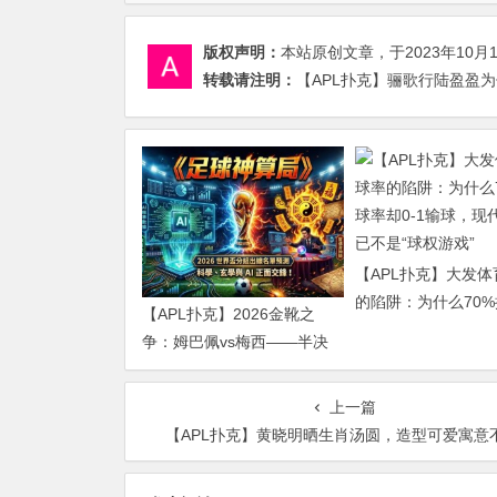
版权声明：
本站原创文章，于2023年10月
转载请注明：
【APL扑克】骊歌行陆盈盈为
【APL扑克】大发
的陷阱：为什么70
【APL扑克】2026金靴之
却0-1输球，现代足
争：姆巴佩vs梅西——半决
是“球权游戏”
赛前的“双雄会”，这可能是世
界杯史上最难猜的金靴归属
上一篇
【APL扑克】黄晓明晒生肖汤圆，造型可爱寓意