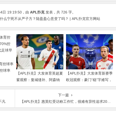
14日
19:19:50
，由
APL扑克
发表，共 726 字。
什么宁死不从严子方？陆盈盈心意变了吗？ | APL扑克官方网站
体育控球率
%控球率
【APL扑克】大发体育英超夏
【APL扑克】大发体育新赛季
球早已不
窗观察：曼城缝补、阿森纳
欧冠观察：豪门“稳”字难写，
拼图、红军重建、曼联破局
瑞士轮赛制让每一场都变成
——新赛季乱战才刚开始
生死
下一篇
不凡
【APL扑克】惠英红受访称工作忙，很难有异性追求2020年想要一个男友