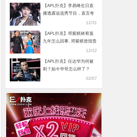
【APL扑克】李易峰生日直
播透露追选秀节目，直言夸
虞书欣很可爱
12/31
【APL扑克】邓紫棋林宥嘉
九年怎么回事, 邓紫棋曾指责
林宥嘉的五宗罪有哪些
12/22
【APL扑克】任达华为何被
刺？如今华哥怎么样了？
02/07