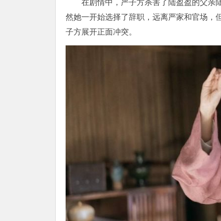
在剧情中，严子方杀害了陆盈盈的父亲
然她一开始选择了辞职，远离严家和官场，
子方展开正面冲突。