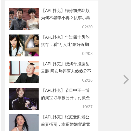
【APL扑克】梅婷前夫鄢颇
为何不娶李小冉？扒李小冉
流产内幕？
02/20
【APL扑克】年过四十风韵
犹存，看“万人迷”陈好近期
照曝光
02/03
【APL扑克】烧烤哥撞脸岳
云鹏 网友热评两人傻傻分不
清！
02/16
【APL扑克】节目中王一博
的淘宝订单被公开，付款金
额让人惊讶
10/27
【APL扑克】张庭受到老公
前妻指责，幸福婚姻背后竟