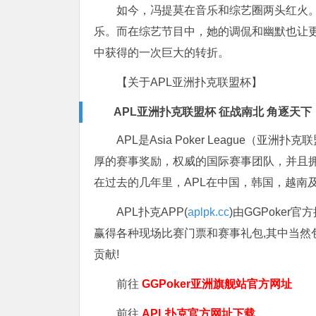
如今，冯提莫在音乐和综艺圈两头红火
乐。而在综艺节目中，她的调侃和幽默也让
中获得的一次巨大的转折。
【关于APL亚洲扑克联盟杯】
APL亚洲扑克联盟杯 征战南北 角逐天下
APL是Asia Poker League
厚的赛事奖励，权威的国际赛事团队，并且拥
在过去的几年里，APL在中国，韩国，越南
APL扑克APP(
aplpk.cc
)由GGPoker
赢得各种现场比赛门票和赛事礼包,其中当然
贡献!
前往
GGPoker亚洲旗舰站
官方网址
前往
APL扑克官方网址下载