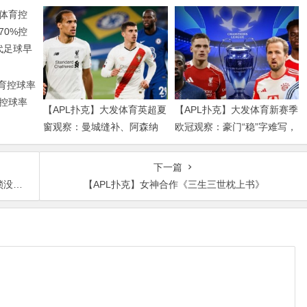
体育控球率
%控球率
【APL扑克】大发体育英超夏
【APL扑克】大发体育新赛季
球早已不
窗观察：曼城缝补、阿森纳
欧冠观察：豪门“稳”字难写，
拼图、红军重建、曼联破局
瑞士轮赛制让每一场都变成
——新赛季乱战才刚开始
生死
下一篇
凄惨
【APL扑克】女神合作《三生三世枕上书》