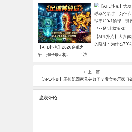
【APL扑克】大发
的陷阱：为什么70
【APL扑克】2026金靴之
却0-1输球，现代足
争：姆巴佩vs梅西——半决
是“球权游戏”
赛前的“双雄会”，这可能是世
界杯史上最难猜的金靴归属
上一篇
【APL扑克】王俊凯回家又失败了？发文表示家门锁没电了很
发表评论