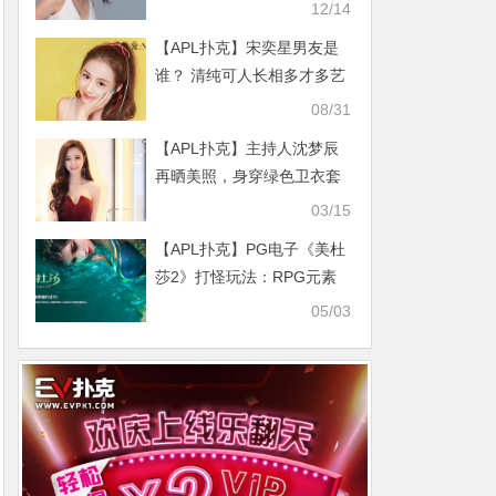
是背叛与插足真相是这样
12/14
【APL扑克】宋奕星男友是
谁？ 清纯可人长相多才多艺
是中戏校花
08/31
【APL扑克】主持人沈梦辰
再晒美照，身穿绿色卫衣套
装笑容十分甜美
03/15
【APL扑克】PG电子《美杜
莎2》打怪玩法：RPG元素
与电子游戏结合的盈利新模
05/03
式