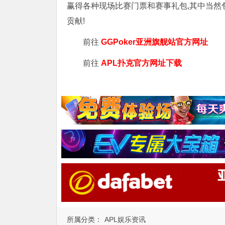
赢得各种现场比赛门票和赛事礼包,其中当然
贡献!
前往
GGPoker亚洲旗舰站
官方网址
前往
APL扑克官方网址下载
所属分类：
APL娱乐资讯