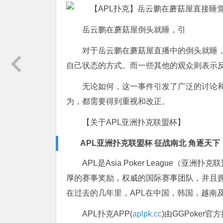
岳云鹏在蘑菇屋倒头就睡，引
对于岳云鹏在蘑菇屋直播中的倒头就睡
自己状态的方式。而一些其他的观众则表示
无论如何，这一事件引发了广泛的讨论
为，都需要得到重视和改正。
【关于APL亚洲扑克联盟杯】
APL亚洲扑克联盟杯 征战南北 角逐天下
APL是Asia Poker League
厚的赛事奖励，权威的国际赛事团队，并且拥
在过去的几年里，APL在中国，韩国，越南
APL扑克APP(
aplpk.cc
)由GGPoker