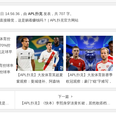
5日
14:56:36
，由
APL扑克
发表，共 707 字。
直接睡觉，这是躺着赚钱吗？ | APL扑克官方网站
体育控球率
%控球率
【APL扑克】大发体育英超夏
【APL扑克】大发体育新赛季
球早已不
窗观察：曼城缝补、阿森纳
欧冠观察：豪门“稳”字难写，
拼图、红军重建、曼联破局
瑞士轮赛制让每一场都变成
——新赛季乱战才刚开始
生死
下一篇
Lin
【APL扑克】《快本》李熙身穿淡黄长裙，居然敢搭档何炅