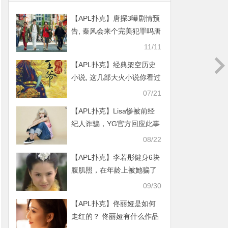
【APL扑克】唐探3曝剧情预
告, 秦风会来个完美犯罪吗唐
探2留下悬疑还未解
11/11
【APL扑克】经典架空历史
小说, 这几部大火小说你看过
吗
07/21
【APL扑克】Lisa惨被前经
纪人诈骗，YG官方回应此事
08/22
【APL扑克】李若彤健身6块
腹肌照，在年龄上被她骗了
25年
09/30
【APL扑克】佟丽娅是如何
走红的？ 佟丽娅有什么作品