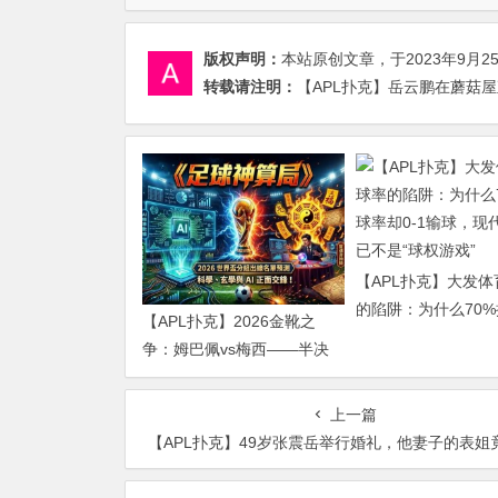
版权声明：
本站原创文章，于2023年9月2
转载请注明：
【APL扑克】岳云鹏在蘑菇屋
【APL扑克】大发
的陷阱：为什么70
【APL扑克】2026金靴之
却0-1输球，现代足
争：姆巴佩vs梅西——半决
是“球权游戏”
赛前的“双雄会”，这可能是世
界杯史上最难猜的金靴归属
上一篇
【APL扑克】49岁张震岳举行婚礼，他妻子的表姐竟是歌手A-