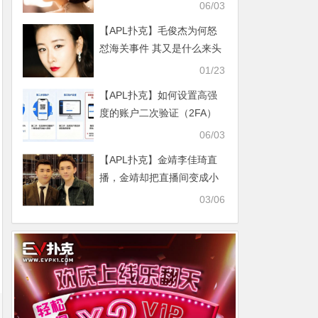
吗？
06/03
【APL扑克】毛俊杰为何怒
怼海关事件 其又是什么来头
01/23
【APL扑克】如何设置高强
度的账户二次验证（2FA）
06/03
【APL扑克】金靖李佳琦直
播，金靖却把直播间变成小
品专场还赶不走
03/06