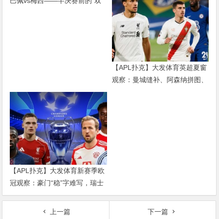
巴佩vs梅西——半决赛前的“双
游戏”
雄会”，这可能是世界杯史上最
难猜的金靴归属
【APL扑克】大发体育英超夏窗
观察：曼城缝补、阿森纳拼图、
红军重建、曼联破局——新赛季
乱战才刚开始
【APL扑克】大发体育新赛季欧
冠观察：豪门“稳”字难写，瑞士
轮赛制让每一场都变成生死
上一篇
下一篇