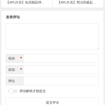
【APL扑克】知否顾廷烨被陷害自己，主角没着急网友却先急了
【APL扑克】周洁琼被起诉，本人回应：已提出终止合同
文
发表评论
章
导
航
*
昵称
*
邮箱
网址
滑动解锁才能提交