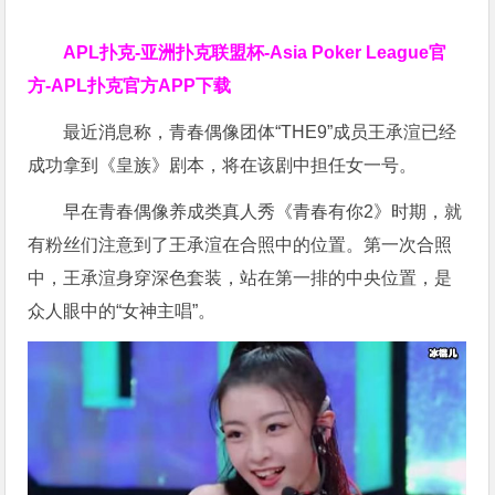
APL扑克-亚洲扑克联盟杯-Asia Poker League官
方-APL扑克官方APP下载
最近消息称，青春偶像团体“THE9”成员王承渲已经
成功拿到《皇族》剧本，将在该剧中担任女一号。
早在青春偶像养成类真人秀《青春有你2》时期，就
有粉丝们注意到了王承渲在合照中的位置。第一次合照
中，王承渲身穿深色套装，站在第一排的中央位置，是
众人眼中的“女神主唱”。