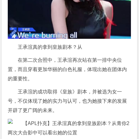
王承渲真的拿到皇族剧本？从
在第二次合照中，王承渲再次站在第一排中央位
置，而且穿着更加华丽的白色礼服，体现出她在团体内
的重要性。
王承渲的成功取得《皇族》剧本，并被选为女一
号，不仅体现了她的实力与认可，也为她接下来的发展
开辟了更广阔的未来。