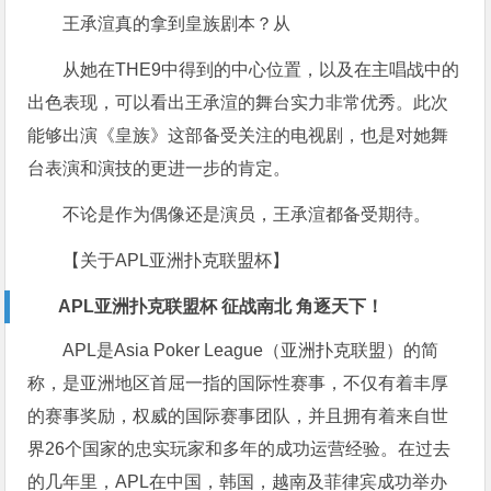
王承渲真的拿到皇族剧本？从
从她在THE9中得到的中心位置，以及在主唱战中的
出色表现，可以看出王承渲的舞台实力非常优秀。此次
能够出演《皇族》这部备受关注的电视剧，也是对她舞
台表演和演技的更进一步的肯定。
不论是作为偶像还是演员，王承渲都备受期待。
【关于APL亚洲扑克联盟杯】
APL亚洲扑克联盟杯 征战南北 角逐天下！
APL是Asia Poker League（亚洲扑克联盟）的简
称，是亚洲地区首屈一指的国际性赛事，不仅有着丰厚
的赛事奖励，权威的国际赛事团队，并且拥有着来自世
界26个国家的忠实玩家和多年的成功运营经验。在过去
的几年里，APL在中国，韩国，越南及菲律宾成功举办