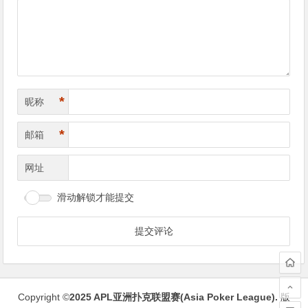
导
航
*
昵称
*
邮箱
网址
滑动解锁才能提交
Copyright ©
2025
APL亚洲扑克联盟赛(Asia Poker League)
.
版