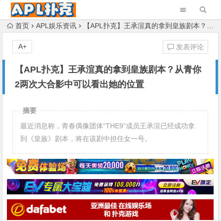
首页
APL娱乐资讯
【APL扑克】王承渲真的拿到皇族剧本？从青你2两次大合影中可以看出她的位置
A+
发表评论
【APL扑克】王承渲真的拿到皇族剧本？从青你
2两次大合影中可以看出她的位置
摘要
最近消息称，青春偶像团体“THE9”成员王承渲已经成功拿
到《皇族》剧本，将在该剧中担任女一号。