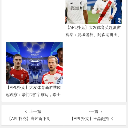
难猜的金靴归属
【APL扑克】大发体育英超夏窗
观察：曼城缝补、阿森纳拼图、
红军重建、曼联破局——新赛季
乱战才刚开始
【APL扑克】大发体育新赛季欧
冠观察：豪门“稳”字难写，瑞士
轮赛制让每一场都变成生死
上一篇
下一篇
【APL扑克】唐艺昕下厨为老公做爱心餐，古装造型是怎么回事？
【APL扑克】王晶翻拍《倚天屠龙记》：林峰被吐槽，女主颜值也一言难尽