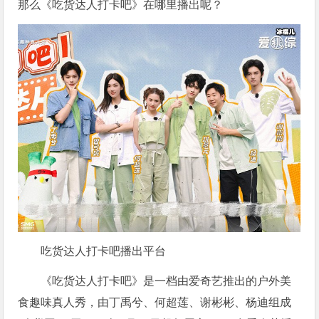
那么《吃货达人打卡吧》在哪里播出呢？
吃货达人打卡吧播出平台
《吃货达人打卡吧》是一档由爱奇艺推出的户外美
食趣味真人秀，由丁禹兮、何超莲、谢彬彬、杨迪组成