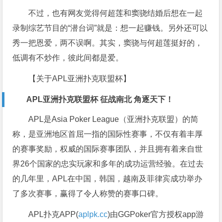
不过，也有网友觉得何超莲和窦骁结婚后想在一起
录制综艺节目的“潜台词”就是：想一起赚钱。另外还可以
秀一把恩爱，两不误啊。其实，窦骁与何超莲挺好的，
低调有不炒作，彼此间都是爱。
【关于APL亚洲扑克联盟杯】
APL亚洲扑克联盟杯 征战南北 角逐天下！
APL是Asia Poker League（亚洲扑克联盟）的简
称，是亚洲地区首屈一指的国际性赛事，不仅有着丰厚
的赛事奖励，权威的国际赛事团队，并且拥有着来自世
界26个国家的忠实玩家和多年的成功运营经验。在过去
的几年里，APL在中国，韩国，越南及菲律宾成功举办
了多次赛事，赢得了令人称赞的赛事口碑。
APL扑克APP(
aplpk.cc
)由GGPoker官方授权app游