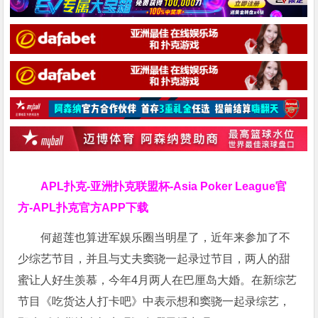
APL扑克-亚洲扑克联盟杯-Asia Poker League官
方-APL扑克官方APP下载
何超莲也算进军娱乐圈当明星了，近年来参加了不
少综艺节目，并且与丈夫窦骁一起录过节目，两人的甜
蜜让人好生羡慕，今年4月两人在巴厘岛大婚。在新综艺
节目《吃货达人打卡吧》中表示想和窦骁一起录综艺，