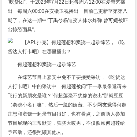
“吃货团”。于2023年7月22日起每周六12:00在爱奇艺播
出，每周六00:00在安徽卫视播出，目前已更新至第第八
期了，在这一期中“丁禹兮杨迪变人体水炸弹 曾可妮被吓
出惊恐面具”。
何超莲想和窦骁一起录综艺
在综艺节目上嘉宾中免不了要接受采访，《吃货达
人打卡吧》中的采访中，何超莲被问“下一季最像邀请来
飞行的新朋友是谁？”何超莲毫不犹豫的说出“那就豆豆
（窦骁小名）嘛”，然后一脸的娇羞。不少网友觉得何超
莲想和窦骁一起录节目很好，也有看点，之前两人参加
节目展现的非常默契，窦骁大暖男，不仅照顾何超莲给
予帮助，还很照顾其他人。