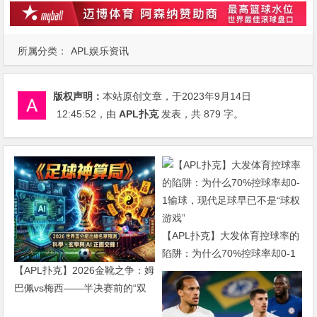
所属分类：
APL娱乐资讯
版权声明：
本站原创文章，于2023年9月14日
12:45:52
，由
APL扑克
发表，共 879 字。
【APL扑克】大发体育控球率的
陷阱：为什么70%控球率却0-1
【APL扑克】2026金靴之争：姆
输球，现代足球早已不是“球权
巴佩vs梅西——半决赛前的“双
游戏”
雄会”，这可能是世界杯史上最