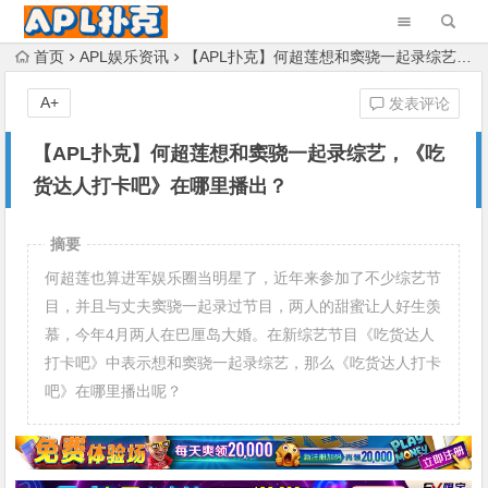
首页
APL娱乐资讯
【APL扑克】何超莲想和窦骁一起录综艺，《吃货达人打卡吧》在哪里播出？
A+
发表评论
【APL扑克】何超莲想和窦骁一起录综艺，《吃
货达人打卡吧》在哪里播出？
摘要
何超莲也算进军娱乐圈当明星了，近年来参加了不少综艺节
目，并且与丈夫窦骁一起录过节目，两人的甜蜜让人好生羡
慕，今年4月两人在巴厘岛大婚。在新综艺节目《吃货达人
打卡吧》中表示想和窦骁一起录综艺，那么《吃货达人打卡
吧》在哪里播出呢？