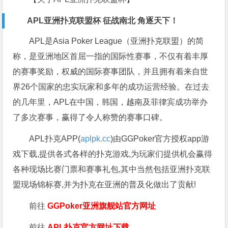
APL亚洲扑克联盟杯 征战南北 角逐天下！
APL是Asia Poker League（亚洲扑克联盟）的简
称，是亚洲地区首屈一指的国际性赛事，不仅有着丰厚
的赛事奖励，权威的国际赛事团队，并且拥有着来自世
界26个国家的忠实玩家和多年的成功运营经验。在过去
的几年里，APL在中国，韩国，越南及菲律宾成功举办
了多次赛事，赢得了令人称赞的赛事口碑。
APL扑克APP(
aplpk.cc
)由GGPoker官方授权app游
戏下载,提供各式各样的扑克游戏,为玩家们提供机会赢得
各种现场比赛门票和赛事礼包,其中当然包括亚洲扑克联
盟现场锦标赛,并为扑克在亚洲的普及化做出了贡献!
前往
GGPoker亚洲旗舰站
官方网址
前往
APL扑克官方网址下载