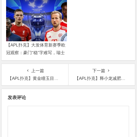
乱战才刚开始
【APL扑克】大发体育新赛季欧
冠观察：豪门“稳”字难写，瑞士
轮赛制让每一场都变成生死
上一篇
下一篇
【APL扑克】黄金瞳玉目是什么冯权和庄睿,有着千丝万缕的联系!
【APL扑克】释小龙减肥重新回到娱乐圈，也让所有观众看到了武打片的未来
文
发表评论
章
导
航