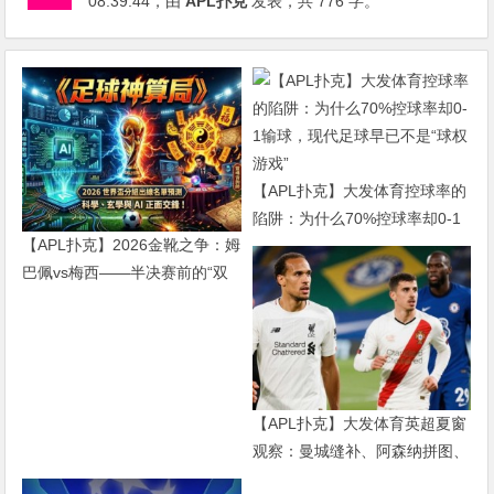
08:39:44
，由
APL扑克
发表，共 776 字。
【APL扑克】大发体育控球率的
陷阱：为什么70%控球率却0-1
【APL扑克】2026金靴之争：姆
输球，现代足球早已不是“球权
巴佩vs梅西——半决赛前的“双
游戏”
雄会”，这可能是世界杯史上最
难猜的金靴归属
【APL扑克】大发体育英超夏窗
观察：曼城缝补、阿森纳拼图、
红军重建、曼联破局——新赛季