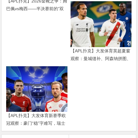
【APL扑克】2026金靴之争：姆
输球，现代足球早已不是“球权
巴佩vs梅西——半决赛前的“双
游戏”
雄会”，这可能是世界杯史上最
难猜的金靴归属
【APL扑克】大发体育英超夏窗
观察：曼城缝补、阿森纳拼图、
红军重建、曼联破局——新赛季
乱战才刚开始
【APL扑克】大发体育新赛季欧
冠观察：豪门“稳”字难写，瑞士
轮赛制让每一场都变成生死