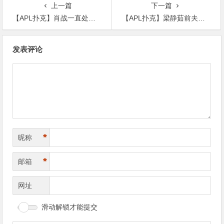
上一篇
下一篇
【APL扑克】肖战一直处于被动状态，师姐发文力挺是他的坚强后盾
【APL扑克】梁静茹前夫直言不是公众人物，为什么爆出负面新闻
文
发表评论
章
导
航
*
昵称
*
邮箱
网址
滑动解锁才能提交