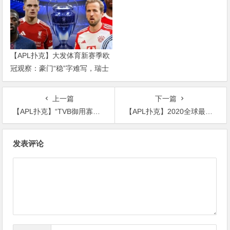
【APL扑克】大发体育新赛季欧
冠观察：豪门“稳”字难写，瑞士
轮赛制让每一场都变成生死
上一篇
下一篇
【APL扑克】“TVB御用寡妇”，杨怡姐姐打败佘诗曼张柏芝成最美港星
【APL扑克】2020全球最美女性评选靠谱吗？杨颖未上榜热巴刘亦菲排名靠后
文
发表评论
章
导
航