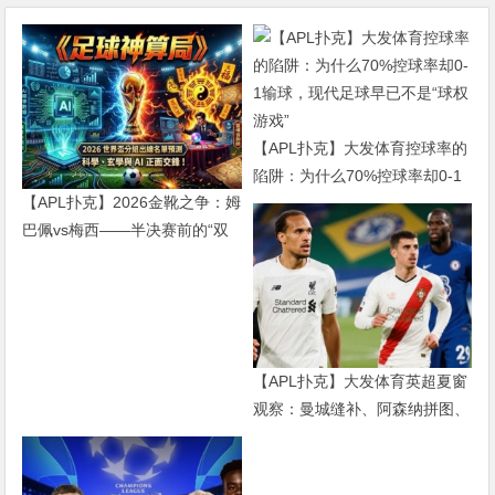
【APL扑克】大发体育控球率的
陷阱：为什么70%控球率却0-1
【APL扑克】2026金靴之争：姆
输球，现代足球早已不是“球权
巴佩vs梅西——半决赛前的“双
游戏”
雄会”，这可能是世界杯史上最
难猜的金靴归属
【APL扑克】大发体育英超夏窗
观察：曼城缝补、阿森纳拼图、
红军重建、曼联破局——新赛季
乱战才刚开始