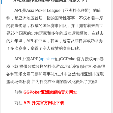
APL亚洲扑克联盟杯 征战南北 角逐天下！
APL是Asia Poker League（亚洲扑克联盟）的简
称，是亚洲地区首屈一指的国际性赛事，不仅有着丰厚
的赛事奖励，权威的国际赛事团队，并且拥有着来自世
界26个国家的忠实玩家和多年的成功运营经验。在过去
的几年里，APL在中国，韩国，越南及菲律宾成功举办
了多次赛事，赢得了令人称赞的赛事口碑。
APL扑克APP(
aplpk.cc
)由GGPoker官方授权app游
戏下载,提供各式各样的扑克游戏,为玩家们提供机会赢得
各种现场比赛门票和赛事礼包,其中当然包括亚洲扑克联
盟现场锦标赛,并为扑克在亚洲的普及化做出了贡献!
前往
GGPoker亚洲旗舰站
官方网址
前往
APL扑克官方网址下载