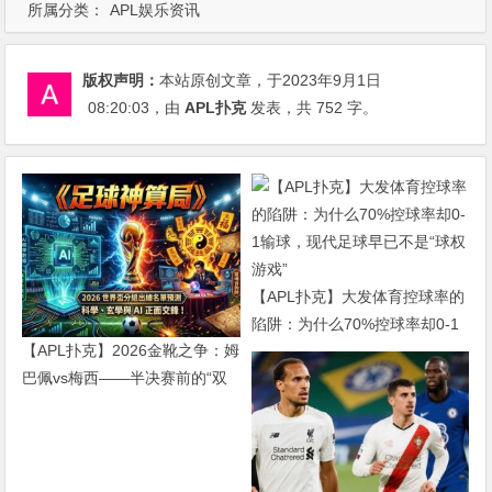
所属分类：
APL娱乐资讯
版权声明：
本站原创文章，于2023年9月1日
08:20:03
，由
APL扑克
发表，共 752 字。
【APL扑克】大发体育控球率的
陷阱：为什么70%控球率却0-1
【APL扑克】2026金靴之争：姆
输球，现代足球早已不是“球权
巴佩vs梅西——半决赛前的“双
游戏”
雄会”，这可能是世界杯史上最
难猜的金靴归属