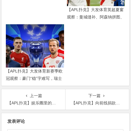
【APL扑克】大发体育英超夏窗
观察：曼城缝补、阿森纳拼图、
红军重建、曼联破局——新赛季
乱战才刚开始
【APL扑克】大发体育新赛季欧
冠观察：豪门“稳”字难写，瑞士
轮赛制让每一场都变成生死
上一篇
下一篇
【APL扑克】娱乐圈里的甜心教主，可咸可甜甜美可人上海姑娘唐嫣
【APL扑克】向前线捐款后，赵丽颖自己又有新的喜讯
文
发表评论
章
导