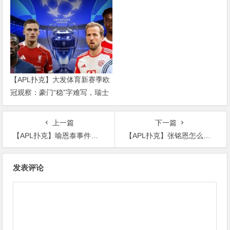
乱战才刚开始
【APL扑克】大发体育新赛季欧
冠观察：豪门“稳”字难写，瑞士
轮赛制让每一场都变成生死
上一篇
下一篇
【APL扑克】喻恩泰事件怎么回事? 喻恩泰性骚扰别人是真的吗?
【APL扑克】张铭恩怎么没消息了? 扒张铭恩近况
文
发表评论
章
导
航