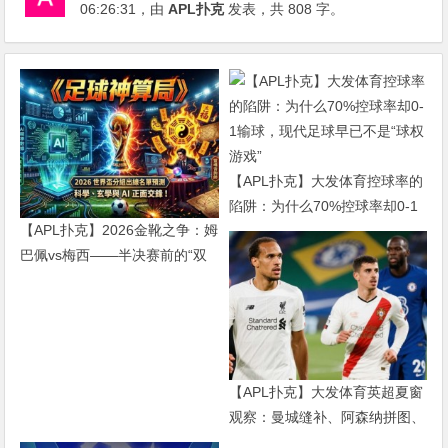
06:26:31
，由
APL扑克
发表，共 808 字。
【APL扑克】大发体育控球率的
陷阱：为什么70%控球率却0-1
【APL扑克】2026金靴之争：姆
输球，现代足球早已不是“球权
巴佩vs梅西——半决赛前的“双
游戏”
雄会”，这可能是世界杯史上最
难猜的金靴归属
【APL扑克】大发体育英超夏窗
观察：曼城缝补、阿森纳拼图、
红军重建、曼联破局——新赛季