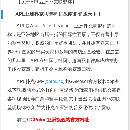
【关于APL亚洲扑克联盟杯】
APL亚洲扑克联盟杯 征战南北 角逐天下！
APL是Asia Poker League（亚洲扑克联盟）的简
称，是亚洲地区首屈一指的国际性赛事，不仅有着丰厚
的赛事奖励，权威的国际赛事团队，并且拥有着来自世
界26个国家的忠实玩家和多年的成功运营经验。在过去
的几年里，APL在中国，韩国，越南及菲律宾成功举办
了多次赛事，赢得了令人称赞的赛事口碑。
APL扑克APP(
aplpk.cc
)由GGPoker官方授权app游
戏下载,提供各式各样的扑克游戏,为玩家们提供机会赢得
各种现场比赛门票和赛事礼包,其中当然包括亚洲扑克联
盟现场锦标赛,并为扑克在亚洲的普及化做出了贡献!
前往
GGPoker亚洲旗舰站
官方网址