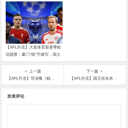
红军重建、曼联破局——新赛季
乱战才刚开始
【APL扑克】大发体育新赛季欧
冠观察：豪门“稳”字难写，瑞士
轮赛制让每一场都变成生死
上一篇
下一篇
【APL扑克】导演曝《鱿鱼游戏》确定拍摄第二季, 演员会原班原马吗
【APL扑克】国王排名米兰乔是谁和伯斯约定了什么? 米兰乔是魔镜吗
文
发表评论
章
导
航