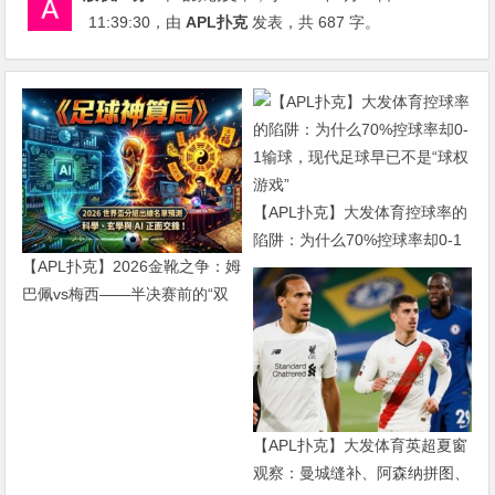
11:39:30
，由
APL扑克
发表，共 687 字。
【APL扑克】大发体育控球率的
陷阱：为什么70%控球率却0-1
【APL扑克】2026金靴之争：姆
输球，现代足球早已不是“球权
巴佩vs梅西——半决赛前的“双
游戏”
雄会”，这可能是世界杯史上最
难猜的金靴归属
【APL扑克】大发体育英超夏窗
观察：曼城缝补、阿森纳拼图、