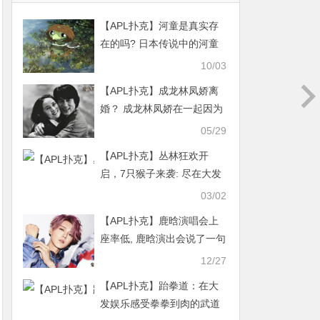
【APL扑克】河童是真实存
在的吗? 日本传说中的河童
原来这种东西！
10/03
【APL扑克】成龙林凤娇离
婚？ 成龙林凤娇在一起因为
家世？
05/29
【APL扑克】丛林狂欢开
启，7只猴子来袭: 尽在大发
娱乐城！
03/02
【APL扑克】鹿晗演唱会上
座率低, 鹿晗演出会说了一句
话被粉丝怒喷
12/27
【APL扑克】跆拳道：在大
发娱乐感受拳拳到肉的武道