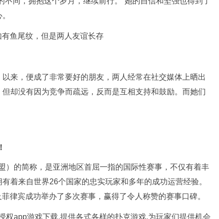
的不同，拥抱这个岁月，继续前行。”她的自信和坚强也得到了
心。
》以来，便成了非常要好的朋友，两人经常在社交媒体上晒出
，但却没有因为竞争而疏远，反而是互相支持和鼓励。而她们
！
（亚洲扑克联盟）的简称，是亚洲地区首屈一指的国际性赛事，不仅有着丰
有着来自世界26个国家的忠实玩家和多年的成功运营经验。
及菲律宾成功举办了多次赛事，赢得了令人称赞的赛事口碑。
官方授权app游戏下载,提供各式各样的扑克游戏,为玩家们提供机会