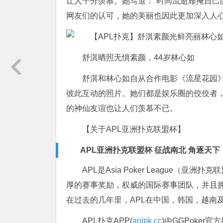
让人十分羡慕。她写道：“时间流逝难掩自己
网友们的认可，她的美丽也因此更加深入人
舒淇晒照无惧素颜，44岁林心如
舒淇和林心如自从合作电影《流星花园
彼此互动的照片。她们都是娱乐圈的佼佼者
的神仙友谊也让人们羡慕不已。
【关于APL亚洲扑克联盟杯】
APL亚洲扑克联盟杯 征战南北 角逐天下
APL是Asia Poker League
厚的赛事奖励，权威的国际赛事团队，并且拥
在过去的几年里，APL在中国，韩国，越南
APL扑克APP(
aplpk.cc
)由GGPoker