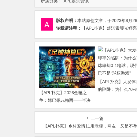
所属分类：
APL娱乐资讯
版权声明：
本站原创文章，于2023年8月2
转载请注明：
【APL扑克】舒淇素颜光鲜亮
【APL扑克】大发
的陷阱：为什么70
【APL扑克】2026金靴之
却0-1输球，现代足
争：姆巴佩vs梅西——半决
是“球权游戏”
赛前的“双雄会”，这可能是世
界杯史上最难猜的金靴归属
上一篇
【APL扑克】乡村爱情11用老梗，网友：又是不