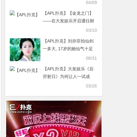
魅力
04/09
【APL扑克】【金龙之门】
——在大发娱乐开启通往财
富殿堂的神秘之旅
03/10
【APL扑克】刘亦菲拍仙剑
一多大, 17岁的她仙气十足
灵动的演绎无人可超越
08/31
【APL扑克】大发娱乐《后
羿射日》为何让人一试成
瘾？
03/26