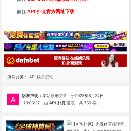
前往
APL扑克官方网址下载
所属分类：
APL娱乐资讯
版权声明：
本站原创文章，于2023年8月24日
10:03:27
，由
APL扑克
发表，共 759 字。