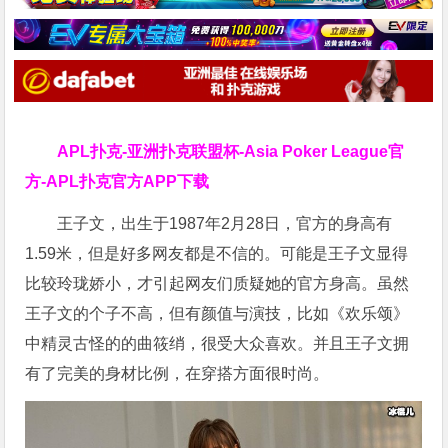
APL扑克-亚洲扑克联盟杯-Asia Poker League官
方-APL扑克官方APP下载
王子文，出生于1987年2月28日，官方的身高有
1.59米，但是好多网友都是不信的。可能是王子文显得
比较玲珑娇小，才引起网友们质疑她的官方身高。虽然
王子文的个子不高，但有颜值与演技，比如《欢乐颂》
中精灵古怪的的曲筱绡，很受大众喜欢。并且王子文拥
有了完美的身材比例，在穿搭方面很时尚。