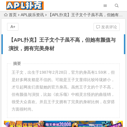
首页
APL娱乐资讯
【APL扑克】王子文个子虽不高，但她有颜值与演技，拥有完美身材
A+
发表评论
【APL扑克】王子文个子虽不高，但她有颜值与
演技，拥有完美身材
摘要
王子文，出生于1987年2月28日，官方的身高有1.59米，但
是好多网友都是不信的。可能是王子文显得比较玲珑娇小，
才引起网友们质疑她的官方身高。虽然王子文的个子不高，
但有颜值与演技，比如《欢乐颂》中精灵古怪的的曲筱绡，
很受大众喜欢。并且王子文拥有了完美的身材比例，在穿搭
方面很时尚。