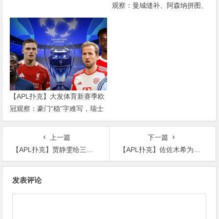
观察：曼城缝补、阿森纳拼图、
红军重建、曼联破局——新赛季
乱战才刚开始
【APL扑克】大发体育新赛季欧
冠观察：豪门“稳”字难写，瑞士
轮赛制让每一场都变成生死
上一篇
下一篇
【APL扑克】贾静雯给三女儿准备爱莎公主生日礼物，抵御不住好奇先玩起来了
【APL扑克】佐佐木希为孩子隐忍：不会分局，不会离婚老公爆出多次出轨、家暴
文
发表评论
章
导
航