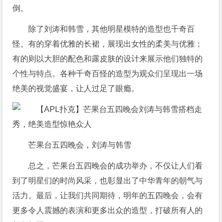
倒。
除了刘涛和韩雪，其他明星模特的造型也千奇百
怪。有的穿着优雅的长裙，展现出女性的柔美与优雅；
有的则以大胆的配色和露皮肤的设计来展示他们独特的
个性与特点。各种千奇百怪的造型为观众们呈现出一场
绝美的视觉盛宴，让人过足了眼瘾。
芒果台五四晚会，刘涛与韩雪
总之，芒果台五四晚会的成功举办，不仅让人们看
到了明星们的时尚风采，也彰显出了中华青年的朝气与
活力。最后，让我们共同期待，明年的五四晚会，会有
更多令人震撼的表演和更多出众的造型，打破所有人的