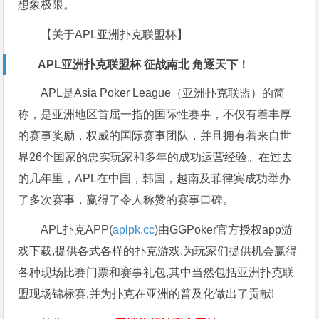
想象极限。
【关于APL亚洲扑克联盟杯】
APL亚洲扑克联盟杯 征战南北 角逐天下！
APL是Asia Poker League（亚洲扑克联盟）的简
称，是亚洲地区首屈一指的国际性赛事，不仅有着丰厚
的赛事奖励，权威的国际赛事团队，并且拥有着来自世
界26个国家的忠实玩家和多年的成功运营经验。在过去
的几年里，APL在中国，韩国，越南及菲律宾成功举办
了多次赛事，赢得了令人称赞的赛事口碑。
APL扑克APP(
aplpk.cc
)由GGPoker官方授权app游
戏下载,提供各式各样的扑克游戏,为玩家们提供机会赢得
各种现场比赛门票和赛事礼包,其中当然包括亚洲扑克联
盟现场锦标赛,并为扑克在亚洲的普及化做出了贡献!