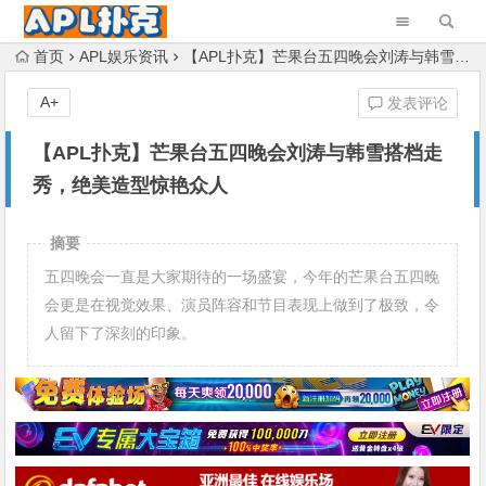
首页
APL娱乐资讯
【APL扑克】芒果台五四晚会刘涛与韩雪搭档走秀，绝美造型惊艳众人
A+
发表评论
【APL扑克】芒果台五四晚会刘涛与韩雪搭档走
秀，绝美造型惊艳众人
摘要
五四晚会一直是大家期待的一场盛宴，今年的芒果台五四晚
会更是在视觉效果、演员阵容和节目表现上做到了极致，令
人留下了深刻的印象。