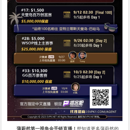
蒲蔚然第一视角金手链直播
！
想知道更多蒲蔚然的