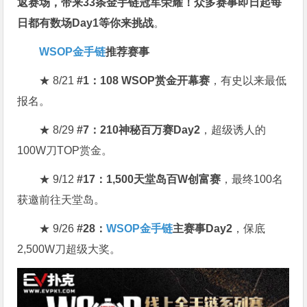
返赛场
，带来33条金手链冠军荣耀！众多赛事即日起每
日都有数场Day1等你来挑战
。
WSOP金手链
推荐赛事
★ 8/21
#1：108 WSOP赏金开幕赛
，有史以来最低
报名。
★ 8/29
#7：210神秘百万赛Day2
，超级诱人的
100W刀TOP赏金。
★ 9/12
#17：1,500天堂岛百W创富赛
，最终100名
获邀前往天堂岛。
★ 9/26
#28：
WSOP金手链
主赛事Day2
，保底
2,500W刀超级大奖。