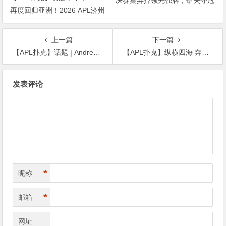
决赛桌弃掉领先强牌，错失夺冠
再度回归亚洲！2026 APL济州
良机屈居亚军
站6月19-28日盛大登场！
上一篇
下一篇
【APL扑克】话题 | Andrew Robl猜出了对手的牌，但他能弃牌吗？
【APL扑克】纵横四海 奔驰无阻 全球旅局的扑克爱好者周全专访
文
发表评论
章
导
航
*
昵称
*
邮箱
网址