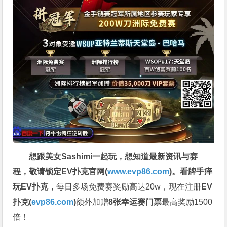
想跟美女Sashimi一起玩，
想知道最新资讯与赛
程，
敬请锁定EV扑克官网(
www.evp86.com
)。
看牌手痒
玩EV扑克，
每日多场免费赛奖励高达20w，现在注册
EV
扑克(
evp86.com
)
额外加赠
8张幸运赛门票
最高奖励1500
倍！