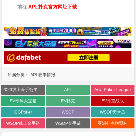
前往
APL扑克官方网址下载
所属分类：
APL赛事情报
2023线上金手链主赛事
APL
Asia Poker League
EV专属大宝箱
EV扑克
EV扑克战队
GGPoker
WSOP
WSOP天堂岛
WSOP线上金手链
WSOP金手链
亚洲扑克联盟杯