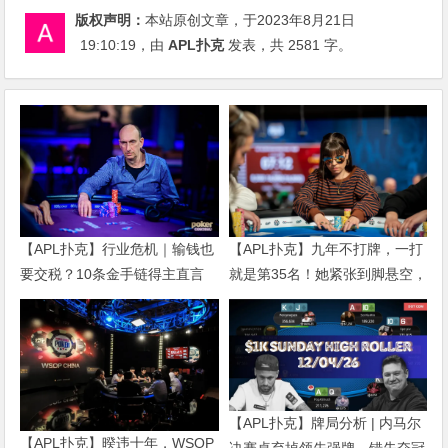
版权声明：
本站原创文章，于2023年8月21日
19:10:19
，由
APL扑克
发表，共 2581 字。
【APL扑克】行业危机｜输钱也
【APL扑克】九年不打牌，一打
要交税？10条金手链得主直言
就是第35名！她紧张到脚悬空，
“扛不住”，主动砍掉四分之三比
但全世界以为她很淡定
赛
【APL扑克】牌局分析 | 内马尔
【APL扑克】暌违十年，WSOP