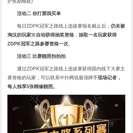
护奖励顺延)
活动二 你打票我买单
每日ZDPK冠军之路线上选拔赛报名截止后，
仍未被
淘汰的玩家
将
自
动获得抽奖资格
，
抽取一名玩家获得
ZDPK冠军之路参赛资格一次
。
活动三 比赛靓照拍拍拍
通过ZDPK冠军之路线上选拔赛获得国内线下大赛主
赛资格的玩家，可以联系中扑网或最强牌手
现场记者，
每人独享5张精修靓照。