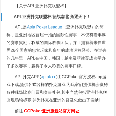
【关于APL亚洲扑克联盟杯】
APL亚洲扑克联盟杯 征战南北 角逐天下！
APL是
Asia Poker League
（亚洲扑克联盟）的简
称，是亚洲地区首屈一指的国际性赛事，不仅有着丰厚
的赛事奖励，权威的国际赛事团队，并且拥有着来自世
界26个国家的忠实玩家和多年的成功运营经验。在过去
的几年里，APL在中国，韩国，越南及菲律宾成功举办
了多次赛事，赢得了令人称赞的赛事口碑。
APL扑克APP(
aplpk.cc
)由GGPoker官方授权app游
戏下载,提供各式各样的扑克游戏,为玩家们提供机会赢得
各种现场比赛门票和赛事礼包,其中当然包括亚洲扑克联
盟现场锦标赛,并为扑克在亚洲的普及化做出了贡献!
前往
GGPoker亚洲旗舰站
官方网址