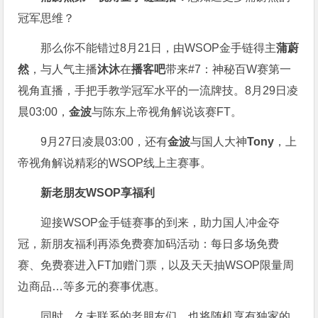
冠军思维？
那么你不能错过8月21日，
由WSOP金手链得主
蒲蔚
然
，与人气主播
沐沐
在
播客吧
带来#7：神秘百W赛第一
视角直播，手把手教学冠军水平的一流牌技。8月29日凌
晨03:00，
金波
与陈东上帝视角解说该赛FT。
9月27日凌晨03:00，还有
金波
与国人大神
Tony
，上
帝视角解说精彩的WSOP线上主赛事。
新老朋友WSOP享福利
迎接WSOP金手链赛事的到来，助力国人冲金夺
冠，新朋友福利再添免费赛加码活动：每日多场免费
赛、免费赛进入FT加赠门票，以及天天抽WSOP限量周
边商品…等多元的赛事优惠。
同时，久未联系的老朋友们，也将随机享有独家的