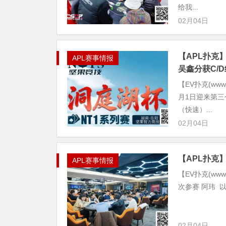
给我...
02月04日
【APL扑克】
APL赛事情报
吴鑫分获C/D
【EV扑克(www
月1日迎来第
（快速）...
02月04日
【APL扑克】
APL赛事情报
【EV扑克(ww
次参赛 阿玮 以
02月04日