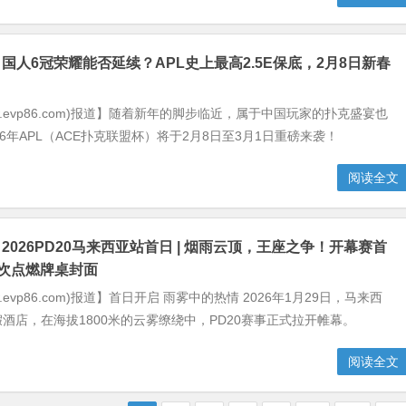
】国人6冠荣耀能否延续？APL史上最高2.5E保底，2月8日新春
w.evp86.com)报道】随着新年的脚步临近，属于中国玩家的扑克盛宴也
26年APL（ACE扑克联盟杯）将于2月8日至3月1日重磅来袭！
阅读全文
2026PD20马来西亚站首日 | 烟雨云顶，王座之争！开幕赛首
人次点燃牌桌封面
.evp86.com)报道】首日开启 雨雾中的热情 2026年1月29日，马来西
酒店，在海拔1800米的云雾缭绕中，PD20赛事正式拉开帷幕。
阅读全文