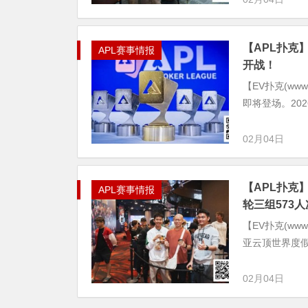
【APL扑克
APL赛事情报
开战！
【EV扑克(ww
即将登场。20
02月04日
【APL扑克】
APL赛事情报
轮三组573
【EV扑克(www
亚云顶世界度假
02月04日