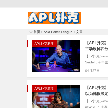
首页
Asia Poker League
文章
【APL扑克
APL扑克教学
主动砍掉四
【EV扑克(www
Seidel，
04月27日
【APL扑克
APL扑克教学
以为她很淡
【EV扑克(www
格WSOPE主