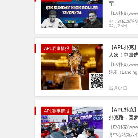
军
【EV扑克(www
中，这位足球
04月25日
【APL扑克】
APL赛事情报
人次！中国选手
【EV扑克(www
娱乐（Landing 
02月04日
【APL扑克】
APL赛事情报
扑克路，圆梦
【EV扑克(www
育中心站第六