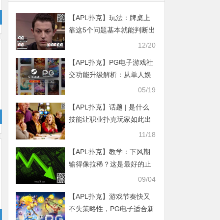
【APL扑克】玩法：牌桌上
靠这5个问题基本就能判断出
对手类型了！
12/20
【APL扑克】PG电子游戏社
交功能升级解析：从单人娱
乐到社区互动
05/19
【APL扑克】话题 | 是什么
技能让职业扑克玩家如此出
色？
11/18
【APL扑克】教学：下风期
输得像拉稀？这是最好的止
泻药！
09/04
【APL扑克】游戏节奏快又
不失策略性，PG电子适合新