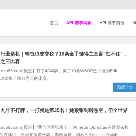
首页
APL赛事网页
APL赛事情报
A
】行业危机｜输钱也要交税？10条金手链得主直言“扛不住”，
分之三比赛
.evp86.com)报道】打了40年牌、赢了10条WSOP金手链的Erik
今年主动砍掉了四分之三的比赛。
阅读全文
】九年不打牌，一打就是第35名！她紧张到脚悬空，但全世界
定
.evp86.com)报道】“我当时紧张极了。”Annette Obrestad在近期布拉
赛的直播中，看起来沉着冷静、泰然自若。但她的内心，并非如此...