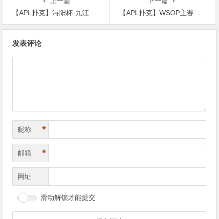
上一篇
下一篇
【APL扑克】浔阳杯·九江红强开业赛丨总共274人次参赛59人晋级DAY2，C组叶帅近50万记分牌傲视全场
【APL扑克】WSOP主赛事ANDY、金波“透视手牌”精彩直播！爽夺iPhone15 Pro Max乐国庆
文
发表评论
章
导
航
*
昵称
*
邮箱
网址
滑动解锁才能提交