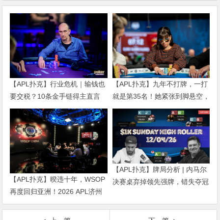
【APL扑克】行业危机｜输钱也
【APL扑克】九年不打牌，一打
要交税？10条金手链得主直言
就是第35名！她紧张到脚悬空，
“扛不住”，主动砍掉四分之三比
但全世界以为她很淡定
赛
【APL扑克】牌局分析 | 内马尔
【APL扑克】暌违十年，WSOP
决赛桌弃掉领先强牌，错失夺冠
再度回归亚洲！2026 APL济州
良机屈居亚军
站6月19-28日盛大登场！