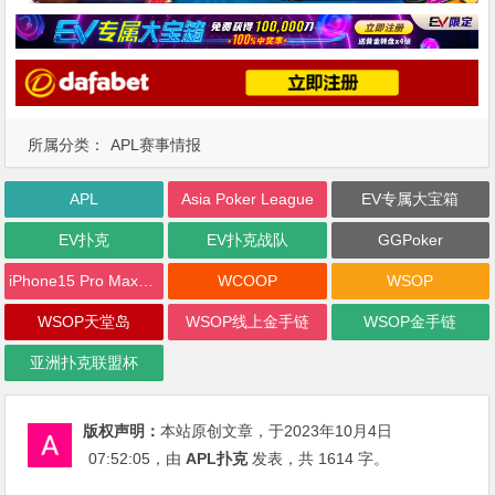
所属分类：
APL赛事情报
APL
Asia Poker League
EV专属大宝箱
EV扑克
EV扑克战队
GGPoker
iPhone15 Pro Max无限量赠送
WCOOP
WSOP
WSOP天堂岛
WSOP线上金手链
WSOP金手链
亚洲扑克联盟杯
版权声明：
本站原创文章，于2023年10月4日
07:52:05
，由
APL扑克
发表，共 1614 字。