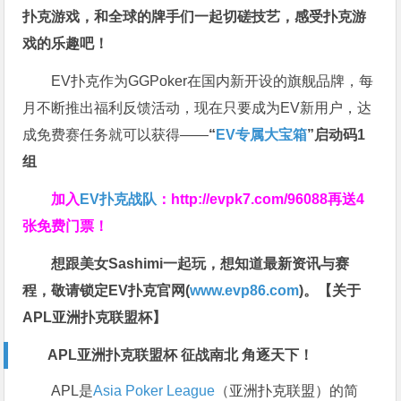
扑克游戏，和全球的牌手们一起切磋技艺，感受扑克游
戏的乐趣吧！
EV扑克作为GGPoker在国内新开设的旗舰品牌，每
月不断推出福利反馈活动，现在只要成为EV新用户，达
成免费赛任务就可以获得——
“
EV专属大宝箱
”启动码1
组
加入
EV扑克战队
：
http://evpk7.com/96088
再送4
张免费门票！
想跟美女Sashimi一起玩，
想知道最新资讯与赛
程，
敬请锁定EV扑克官网(
www.evp86.com
)。
【关于
APL亚洲扑克联盟杯】
APL亚洲扑克联盟杯 征战南北 角逐天下！
APL是
Asia Poker League
（亚洲扑克联盟）的简