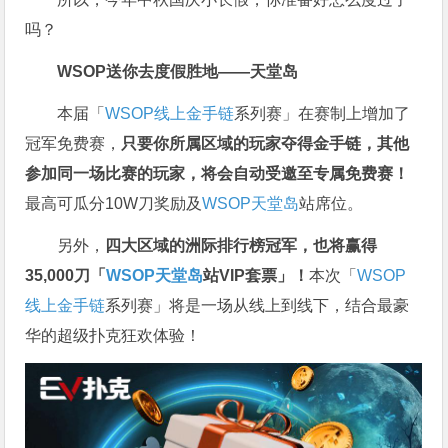
吗？
WSOP送你去度假胜地——天堂岛
本届「
WSOP线上金手链
系列赛」在赛制上增加了
冠军免费赛，
只要你所属区域的玩家夺得金手链，其他
参加同一场比赛的玩家，将会自动受邀至专属免费赛！
最高可瓜分10W刀奖励及
WSOP天堂岛
站席位。
另外，
四大区域的洲际排行榜冠军，也将赢得
35,000刀「
WSOP天堂岛
站VIP套票」！
本次「
WSOP
线上金手链
系列赛」将是一场从线上到线下，结合最豪
华的超级扑克狂欢体验！