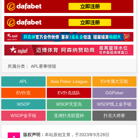
所属分类：
APL赛事情报
APL
Asia Poker League
EV专属大宝箱
EV扑克
EV扑克战队
GGPoker
WSOP
WSOP天堂岛
WSOP线上金手链
WSOP金手链
亚洲扑克联盟杯
扑克大师赛
版权声明：
本站原创文章，于2023年9月28日