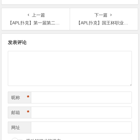
站6月19-28日盛大登场！
上一篇
下一篇
【APL扑克】第一届第二季金刚杯 | Assa战队助力金刚杯，丙组179人参赛创新高，曹树信29万记分牌领衔40人晋级第二轮
【APL扑克】国王杯职业联赛第二轮 | 18人晋级冠军之夜 ， 即将迎来国王杯职业联赛最终荣誉之战
文
发表评论
章
导
航
*
昵称
*
邮箱
网址