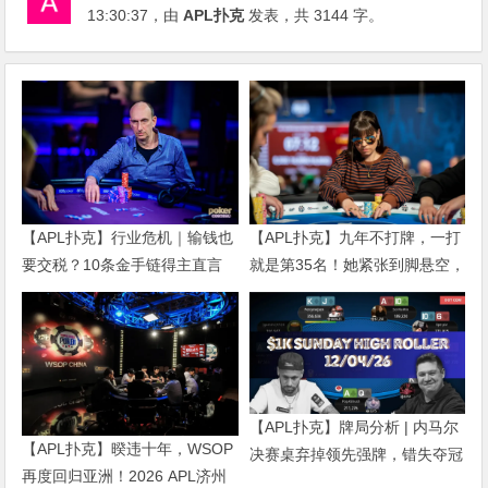
13:30:37
，由
APL扑克
发表，共 3144 字。
【APL扑克】行业危机｜输钱也
【APL扑克】九年不打牌，一打
要交税？10条金手链得主直言
就是第35名！她紧张到脚悬空，
“扛不住”，主动砍掉四分之三比
但全世界以为她很淡定
赛
【APL扑克】牌局分析 | 内马尔
【APL扑克】暌违十年，WSOP
决赛桌弃掉领先强牌，错失夺冠
再度回归亚洲！2026 APL济州
良机屈居亚军