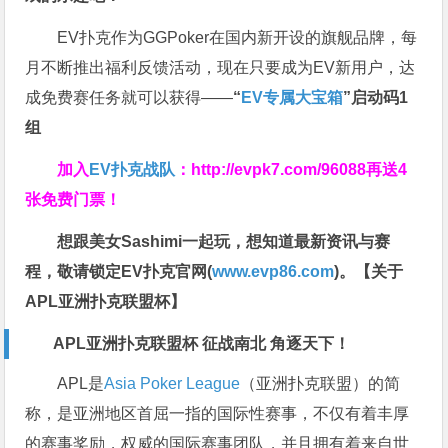
EV扑克作为GGPoker在国内新开设的旗舰品牌，每
月不断推出福利反馈活动，现在只要成为EV新用户，达
成免费赛任务就可以获得——
“
EV专属大宝箱
”启动码1
组
加入
EV扑克战队
：
http://evpk7.com/96088
再送4
张免费门票！
想跟美女Sashimi一起玩，
想知道最新资讯与赛
程，
敬请锁定EV扑克官网(
www.evp86.com
)。
【关于
APL亚洲扑克联盟杯】
APL亚洲扑克联盟杯 征战南北 角逐天下！
APL是
Asia Poker League
（亚洲扑克联盟）的简
称，是亚洲地区首屈一指的国际性赛事，不仅有着丰厚
的赛事奖励，权威的国际赛事团队，并且拥有着来自世