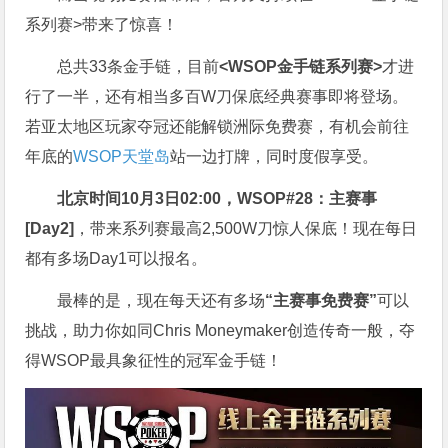
系列赛>带来了惊喜！
总共33条金手链，目前
<WSOP金手链系列赛>
才进
行了一半，还有相当多百W刀保底经典赛事即将登场。
若亚太地区玩家夺冠还能解锁洲际免费赛，有机会前往
年底的
WSOP天堂岛
站一边打牌，同时度假享受。
北京时间10月3日02:00，WSOP#28：主赛事
[Day2]
，带来系列赛最高2,500W刀惊人保底！现在每日
都有多场Day1可以报名。
最棒的是，现在每天还有多场
“主赛事免费赛”
可以
挑战，助力你如同Chris Moneymaker创造传奇一般，夺
得WSOP最具象征性的冠军金手链！