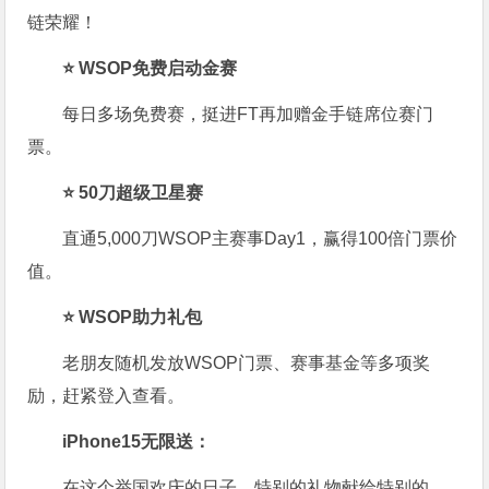
链荣耀！
⭐ WSOP免费启动金赛
每日多场免费赛，挺进FT再加赠金手链席位赛门
票。
⭐ 50刀超级卫星赛
直通5,000刀WSOP主赛事Day1，赢得100倍门票价
值。
⭐ WSOP助力礼包
老朋友随机发放WSOP门票、赛事基金等多项奖
励，赶紧登入查看。
iPhone15无限送：
在这个举国欢庆的日子，特别的礼物献给特别的