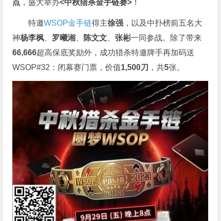
点
，盛大举办
<中秋猎杀金手链赛>
！
特邀
WSOP金手链
得主
徐强
，以及中扑榜前五名大
神
杨李枫
、
罗曦湘
、
陈文文
、
张彬
一同参战。除了带来
66,666
超高保底奖励外，成功猎杀特邀牌手再加码送
WSOP#32：闭幕赛门票，价值
1,500刀
，共
5
张。