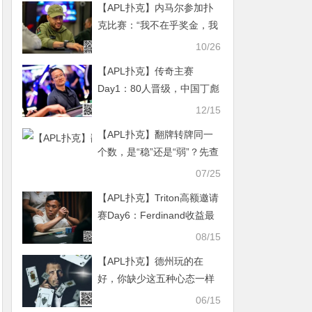
【APL扑克】内马尔参加扑
克比赛：“我不在乎奖金，我
只想要冠军！”
10/26
【APL扑克】传奇主赛
Day1：80人晋级，中国丁彪
记分牌接近100万位列第三
12/15
位
【APL扑克】翻牌转牌同一
个数，是“稳”还是“弱”？先查
局面变没变
07/25
【APL扑克】Triton高额邀请
赛Day6：Ferdinand收益最
大 Andy Ni惨遭滑铁卢
08/15
Antonius、Mateos初尝胜果
【APL扑克】德州玩的在
好，你缺少这五种心态一样
还是输
06/15