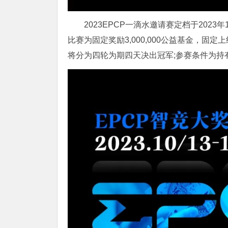
2023EPCP一滴水邀请赛定档于202
比赛为固定奖励3,000,000公益基金，固定
将分为四轮为期四天决出冠军;参赛条件为持