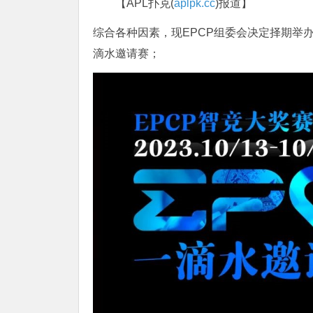
【APL扑克(
aplpk.cc
)报道】
综合各种因素，现EPCP组委会决定择期举办E
滴水邀请赛；