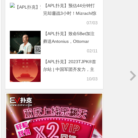
【APL扑克】预估44分钟打
完却鏖战3小时！Mizrachi惊
险拿下第九枚WSOP手链
07/03
【APL扑克】致命5Bet加注
葬送Antonius，Ottomar
Ladva问鼎Onyx高额赛$25k
02/11
主赛冠军
【APL扑克】2023TJPK®首
尔站 | 中国军团齐发力，主
赛B组177人参赛，金手链得
10/03
主Joseph Cheong成CL