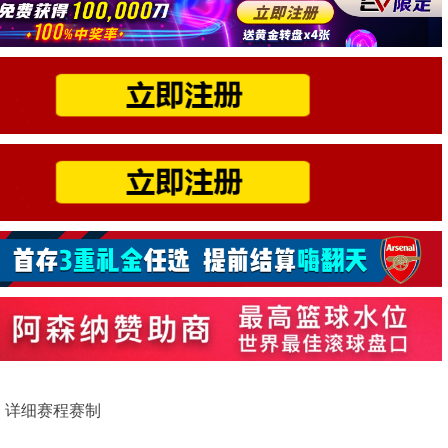
赛｜详细赛程赛制