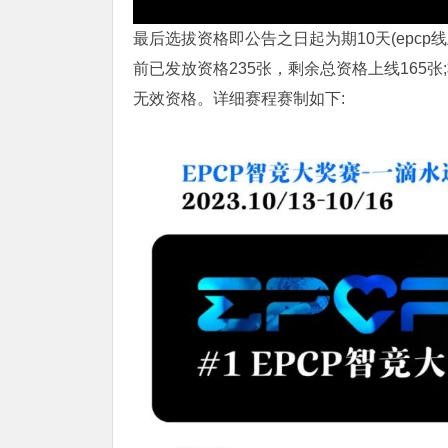
最后选拔资格即公告之日起为期10天(epcp
前已发放资格235张，剩余总资格上线165
无效资格。详细赛程赛制如下: