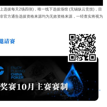
线上选拔每天2场四张)，唯一线下选拔场馆 (无锡纵云竞技)，目
张;非官方通告选拔资格来源均为无效资格来源，一经查实将视为