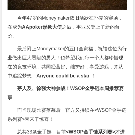
今年47岁的Moneymaker依旧活跃在扑克的赛场，
在成为
AApoker形象大使
之后，事业又登上了新的台
阶。
最后附上Moneymaker的五口全家福，祝福这位为行
业做出巨大贡献的男人！也希望我们每一个人都珍惜现
在的竞技环境，共同经营好、维护好，享受游戏，并从
中追踪梦想！
Anyone could be a star ！
茅人及、徐强大神参战！WSOP金手链本周推荐赛
事
而当现场比赛落幕后，官方又持续在<WSOP金手链
系列赛>带来了惊喜！
总共33条金手链，目前
<WSOP金手链系列赛>
才进