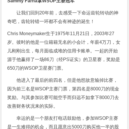
Sammy Farha拿WSOP主赛冠军
让我们回到20年前，去感受一下命运齿轮转动的神
奇吧，齿轮转错一环都不会有神迹的诞生！
Chris Moneymaker生于1975年11月21日，2003年27
岁。彼时的他是一位籍籍无名的小会计，年薪4万刀，女
儿刚刚出生，每月面临成堆的信用卡账单。一起的开始
源于他赢得了一场86刀（经PS证实）的卫星赛，奖励是
650刀的WSOP卫星赛门票。
他进入了最后的前四名，但是他想故意输掉比赛，
因为前三名是WSOP主赛门票，第四名是8000刀的现金
奖励。与其参加比赛可能空手而归远不如拿下8000刀去
改善财务状况来的实际。
幸运的是一个朋友打电话鼓励他，参加WSOP主赛
是一生难得的机会，而且愿意出5000刀购买他一半的股