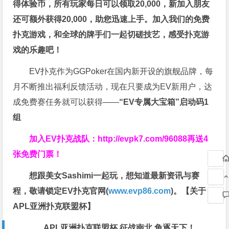
得体验币，所有玩家每日可以领取20,000，新加入朋友
还可额外获得20,000，助您迅速上手。
加入我们的免费
扑克游戏，和全球的牌手们一起切磋技艺，感受扑克游
戏的乐趣吧！
EV扑克作为GGPoker在国内新开设的旗舰品牌，每
月不断推出福利反馈活动，现在只要成为EV新用户，达
成免费赛任务就可以获得——
“EV专属大宝箱”启动码1
组
加入EV扑克战队：
http://evpk7.com/96088
再送4
张免费门票！
想跟美女Sashimi一起玩，
想知道最新资讯与赛
程，
敬请锁定EV扑克官网(
www.evp86.com
)。
【关于
APL亚洲扑克联盟杯】
APL亚洲扑克联盟杯 征战南北 角逐天下！