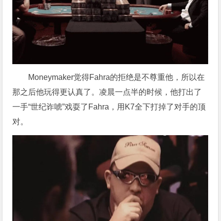
Moneymaker觉得Fahra的拒绝是不尊重他，所以在
那之后他玩得更认真了。凌晨一点半的时候，他打出了
一手“世纪诈唬”戏耍了Fahra，用K7全下打掉了对手的顶
对。