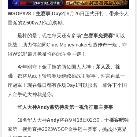
WSOP#28：主赛事[Day2]
9月26日正式开打，带来令人
垂涎的
2,500w
刀保底奖励。
最棒的是，现在每天还有多场
“主赛事免费赛”
可以
挑战，助力你如同Chris Moneymaker创造传奇一般，夺
得WSOP最具象征性的冠军金手链！
今年刚夺下金手链的两位国人大神：
茅人及
、
徐
强
，都将从线下转移赛场继续挑战主赛事，誓言再拿一
座冠军！现在每日都有多场Day1可以报名，或许下个国
人金手链大神就是你。
华人大神Andy蓄势待发第一视角征服主赛事
知名华人大神
Andy
将在9月18日02:30，于
播客吧
独
家第一视角直播2023WSOP金手链主赛事，挑战扑克界