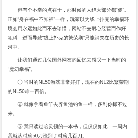
但有个不幸的点在于，那时候的人绝大部分都“傻”。
正如“身在福中不知福”一样，玩家以为线上扑克的幸福环
境会用永远如此而不去珍惜，网站不去耐心经营而作奸
犯科，进而导致“线上扑克的繁荣期”只能消失在历史的长
河中。
让我们通过几位国外网友的回忆去感叹一下当时的
“魔幻幸福”。
① 当时的NL50游戏非常好打，现在的NL2比繁荣期
的NL50难一百倍。
② 就像拿着鱼竿去养鱼池钓鱼一样，多到你抓不过
来。
③ 我只读过哈灵顿的一本书，但仅仅如此，一周内
我就从时薪50刀涨到了时薪几百刀。