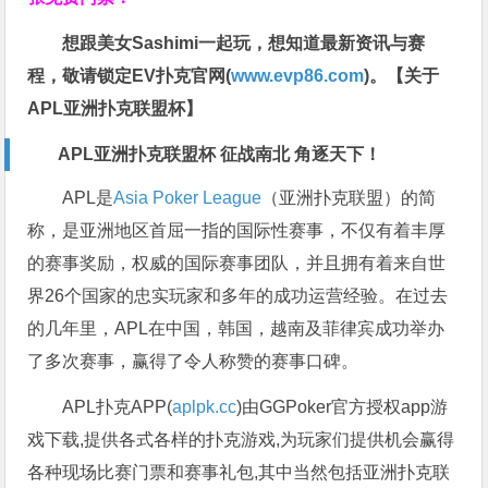
想跟美女Sashimi一起玩，
想知道最新资讯与赛
程，
敬请锁定EV扑克官网(
www.evp86.com
)。
【关于
APL亚洲扑克联盟杯】
APL亚洲扑克联盟杯 征战南北 角逐天下！
APL是
Asia Poker League
（亚洲扑克联盟）的简
称，是亚洲地区首屈一指的国际性赛事，不仅有着丰厚
的赛事奖励，权威的国际赛事团队，并且拥有着来自世
界26个国家的忠实玩家和多年的成功运营经验。在过去
的几年里，APL在中国，韩国，越南及菲律宾成功举办
了多次赛事，赢得了令人称赞的赛事口碑。
APL扑克APP(
aplpk.cc
)由GGPoker官方授权app游
戏下载,提供各式各样的扑克游戏,为玩家们提供机会赢得
各种现场比赛门票和赛事礼包,其中当然包括亚洲扑克联