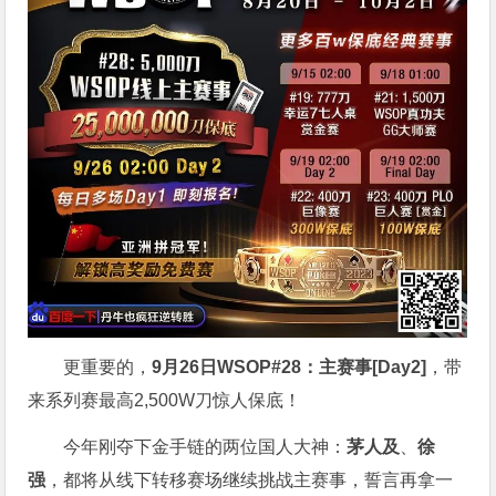
更重要的，
9月26日WSOP#28：主赛事[Day2]
，带
来系列赛最高2,500W刀惊人保底！
今年刚夺下金手链的两位国人大神：
茅人及
、
徐
强
，都将从线下转移赛场继续挑战主赛事，誓言再拿一