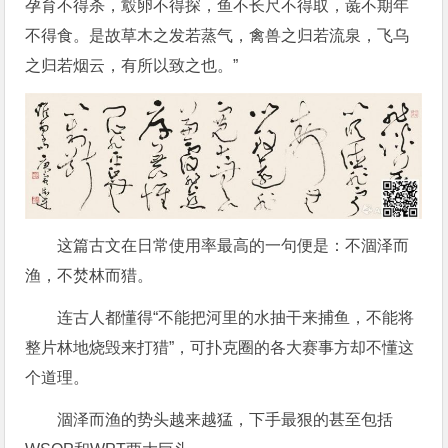
孕育不得杀，鷇卵不得探，鱼不长尺不得取，彘不期年
不得食。是故草木之发若蒸气，禽兽之归若流泉，飞乌
之归若烟云，有所以致之也。”
这篇古文在日常使用率最高的一句便是：不涸泽而
渔，不焚林而猎。
连古人都懂得“不能把河里的水抽干来捕鱼，不能将
整片林地烧毁来打猎”，可扑克圈的各大赛事方却不懂这
个道理。
涸泽而渔的势头越来越猛，下手最狠的甚至包括