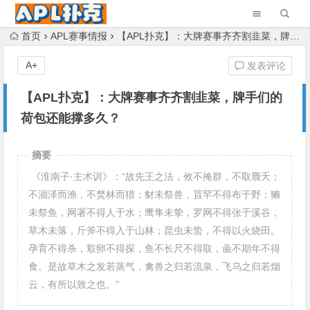
首页
APL赛事情报
【APL扑克】：大牌赛事齐齐割韭菜，牌手们的荷包还能撑多久？
A+
发表评论
【APL扑克】：大牌赛事齐齐割韭菜，牌手们的
荷包还能撑多久？
摘要
《淮南子·主术训》：“故先王之法，攸不掩群，不取麛夭；
不涸泽而渔，不焚林而猎；豺未祭兽，罝罕不得布于野；獭
未祭鱼，网署不得人于水；鹰隼未挚，罗网不得张于溪谷，
草木未落，斤斧不得入于山林；昆虫未蛰，不得以火烧田。
孕育不得杀，鷇卵不得探，鱼不长尺不得取，彘不期年不得
食。是故草木之发若蒸气，禽兽之归若流泉，飞乌之归若烟
云，有所以致之也。”