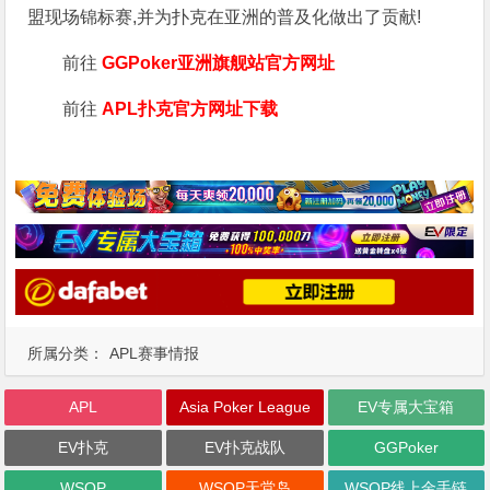
盟现场锦标赛,并为扑克在亚洲的普及化做出了贡献!
前往
GGPoker亚洲旗舰站
官方网址
前往
APL扑克官方网址下载
所属分类：
APL赛事情报
APL
Asia Poker League
EV专属大宝箱
EV扑克
EV扑克战队
GGPoker
WSOP
WSOP天堂岛
WSOP线上金手链