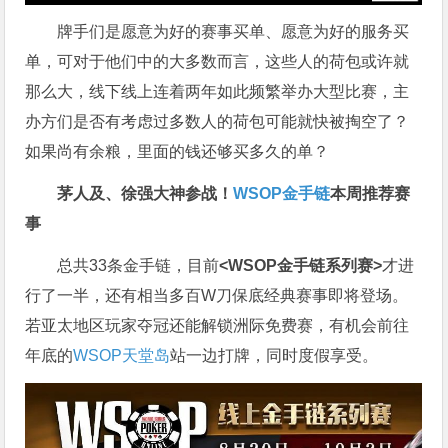
牌手们是愿意为好的赛事买单、愿意为好的服务买
单，可对于他们中的大多数而言，这些人的荷包或许就
那么大，线下线上连着两年如此频繁举办大型比赛，主
办方们是否有考虑过多数人的荷包可能就快被掏空了？
如果尚有余粮，里面的钱还够买多久的单？
茅人及、徐强大神参战！
WSOP金手链
本周推荐赛
事
总共33条金手链，目前
<WSOP金手链系列赛>
才进
行了一半，还有相当多百W刀保底经典赛事即将登场。
若亚太地区玩家夺冠还能解锁洲际免费赛，有机会前往
年底的
WSOP天堂岛
站一边打牌，同时度假享受。