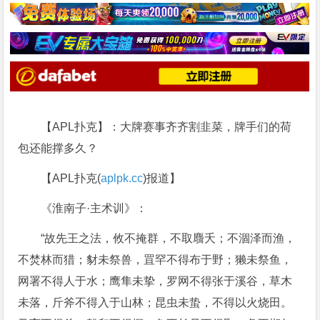
【APL扑克】：大牌赛事齐齐割韭菜，牌手们的荷
包还能撑多久？
【APL扑克(
aplpk.cc
)报道】
《淮南子·主术训》：
“故先王之法，攸不掩群，不取麛夭；不涸泽而渔，
不焚林而猎；豺未祭兽，罝罕不得布于野；獭未祭鱼，
网署不得人于水；鹰隼未挚，罗网不得张于溪谷，草木
未落，斤斧不得入于山林；昆虫未蛰，不得以火烧田。