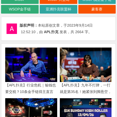
WSOP金手链
亚洲扑克联盟杯
豪客赛
版权声明：
本站原创文章，于2023年9月14日
12:52:10
，由
APL扑克
发表，共 2664 字。
【APL扑克】行业危机｜输钱也
【APL扑克】九年不打牌，一打
要交税？10条金手链得主直言
就是第35名！她紧张到脚悬空，
“扛不住”，主动砍掉四分之三比
但全世界以为她很淡定
赛