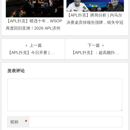
【APL扑克】牌局分析 | 内马尔
【APL扑克】暌违十年，WSOP
决赛桌弃掉领先强牌，错失夺冠
再度回归亚洲！2026 APL济州
良机屈居亚军
站6月19-28日盛大登场！
上一篇
下一篇
【APL扑克】今日开赛 | 苏州尊将天王杯开业百万赛9月13日开启，保底108W，详细赛程赛制发布！
【APL扑克】：超高额扑克老哥买入$200多万参赛！华人老板输麻了！
文
发表评论
章
导
航
*
昵称