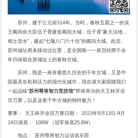
苏州，建于公元前514年。当时，春秋五霸之一的吴
王阖闾命大臣伍子胥建造阖闾大城，伍子胥“象天法地，
相土尝水”，建起“七堰八门六十坊”的阖闾大城。此后。
苏州城址再未移动过位置，是全国唯一一座历经两千余
年仍保留在原城址上的春秋古城。
苏州，既是一座有着悠久历史的千年古城，又是中
国最具生机和活力的现代化城市，现在请大家跟随我们
一起品味“
苏州尊将智力竞技馆”
即将举办的天王杯开业
百万赛
，
以及这座千年古城的独特魅力！
赛事： 天王杯开业百万赛日期： 2023年9月13日-9月
18日保底： 108W （冠军保底25.8W）
地点： 苏州尊将智力运动俱乐部