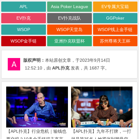
APL
Asia Poker League
EV专属大宝箱
EV扑克
EV扑克战队
GGPoker
WSOP
WSOP天堂岛
WSOP线上金手链
WSOP金手链
亚洲扑克联盟杯
苏州尊将天王杯
版权声明：
本站原创文章，于2023年9月14日
12:52:10
，由
APL扑克
发表，共 1687 字。
【APL扑克】行业危机｜输钱也
【APL扑克】九年不打牌，一打
要交税？10条金手链得主直言