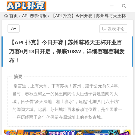
首页
APL赛事情报
【APL扑克】今日开赛 | 苏州尊将天王杯开业百万赛9月13日开启，保底108W，详细赛程赛制发布！
A+
发表评论
【APL扑克】今日开赛 | 苏州尊将天王杯开业百
万赛9月13日开启，保底108W，详细赛程赛制发
布！
摘要
常言道，上有天堂、下有苏杭！苏州，建于公元前514年。
当时，春秋五霸之一的吴王阖闾命大臣伍子胥建造阖闾大
城，伍子胥“象天法地，相土尝水”，建起“七堰八门六十坊”
的阖闾大城。此后。苏州城址再未移动过位置，是全国唯一
一座历经两千余年仍保留在原城址上的春秋古城。