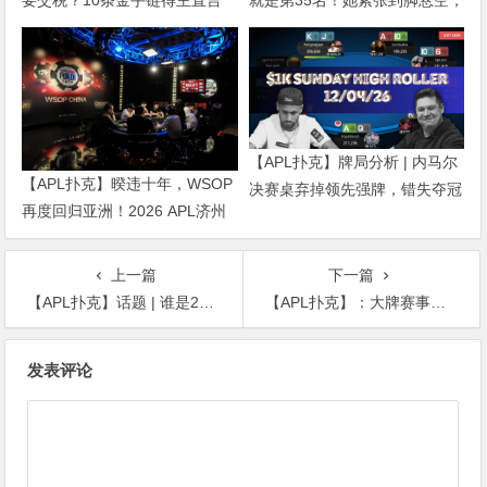
就是第35名！她紧张到脚悬空，
“扛不住”，主动砍掉四分之三比
但全世界以为她很淡定
赛
【APL扑克】牌局分析 | 内马尔
【APL扑克】暌违十年，WSOP
决赛桌弃掉领先强牌，错失夺冠
再度回归亚洲！2026 APL济州
良机屈居亚军
站6月19-28日盛大登场！
上一篇
下一篇
【APL扑克】话题 | 谁是2023年最佳现场锦标赛选手？
【APL扑克】：大牌赛事齐齐割韭菜，牌手们的荷包还能撑多久？
文
发表评论
章
导
航