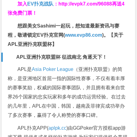
加入
EV扑克战队
：
http://evpk7.com/96088
再送4
张免费门票！
想跟美女Sashimi一起玩，
想知道最新资讯与赛
程，
敬请锁定EV扑克官网(
www.evp86.com
)。
【关于
APL亚洲扑克联盟杯】
APL亚洲扑克联盟杯 征战南北 角逐天下！
APL是
Asia Poker League
（亚洲扑克联盟）的简
称，是亚洲地区首屈一指的国际性赛事，不仅有着丰厚
的赛事奖励，权威的国际赛事团队，并且拥有着来自世
界26个国家的忠实玩家和多年的成功运营经验。在过去
的几年里，APL在中国，韩国，越南及菲律宾成功举办
了多次赛事，赢得了令人称赞的赛事口碑。
APL扑克APP(
aplpk.cc
)由GGPoker官方授权app游