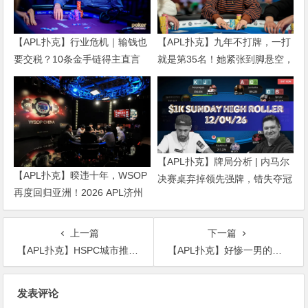
【APL扑克】行业危机｜输钱也
【APL扑克】九年不打牌，一打
要交税？10条金手链得主直言
就是第35名！她紧张到脚悬空，
“扛不住”，主动砍掉四分之三比
但全世界以为她很淡定
赛
【APL扑克】牌局分析 | 内马尔
【APL扑克】暌违十年，WSOP
决赛桌弃掉领先强牌，错失夺冠
再度回归亚洲！2026 APL济州
良机屈居亚军
站6月19-28日盛大登场！
上一篇
下一篇
【APL扑克】HSPC城市推广赛无锡站赛事圆满结束！鲍勇厚积薄发勇夺主赛冠军奖杯！解锁新成就！下一站苏州见！
【APL扑克】好惨一男的！他在一众网友见证下亏掉了5835万！
文
发表评论
章