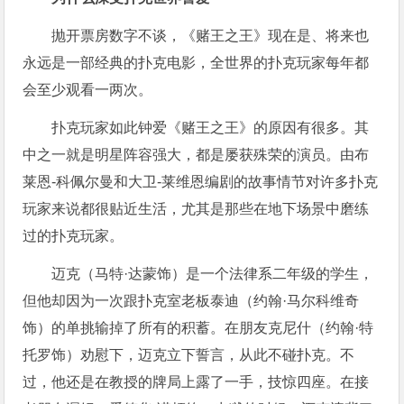
抛开票房数字不谈，《赌王之王》现在是、将来也
永远是一部经典的扑克电影，全世界的扑克玩家每年都
会至少观看一两次。
扑克玩家如此钟爱《赌王之王》的原因有很多。其
中之一就是明星阵容强大，都是屡获殊荣的演员。由布
莱恩-科佩尔曼和大卫-莱维恩编剧的故事情节对许多扑克
玩家来说都很贴近生活，尤其是那些在地下场景中磨练
过的扑克玩家。
迈克（马特·达蒙饰）是一个法律系二年级的学生，
但他却因为一次跟扑克室老板泰迪（约翰·马尔科维奇
饰）的单挑输掉了所有的积蓄。在朋友克尼什（约翰·特
托罗饰）劝慰下，迈克立下誓言，从此不碰扑克。不
过，他还是在教授的牌局上露了一手，技惊四座。在接