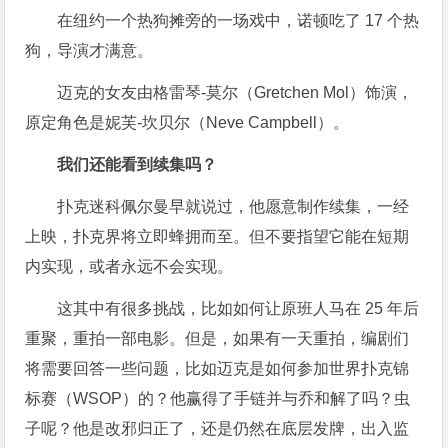
在纽约一个热狗摊旁的一场戏中，诺顿吃了 17 个热
狗，导演才满意。
迈克的女友由格雷琴-莫尔（Gretchen Mol）饰演，
原定角色是妮芙-坎贝尔（Neve Campbell）。
我们还能看到续集吗？
扑克迷科佩尔曼早就说过，他愿意制作续集，一经
上映，扑克界将立即蜂拥而至。但不要指望它能在短期
内实现，或者永远不会实现。
这其中有很多挑战，比如如何让原班人马在 25 年后
重聚，重拍一部电影。但是，如果有一天重拍，编剧们
将需要回答一些问题，比如迈克是如何参加世界扑克锦
标赛（WSOP）的？他赢得了手链并与乔和解了吗？虫
子呢？他是改邪归正了，还是仍然在底层发牌，出入监