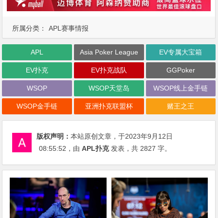
所属分类：
APL赛事情报
APL
Asia Poker League
EV专属大宝箱
EV扑克
EV扑克战队
GGPoker
WSOP
WSOP天堂岛
WSOP线上金手链
WSOP金手链
亚洲扑克联盟杯
赌王之王
版权声明：
本站原创文章，于2023年9月12日
08:55:52
，由
APL扑克
发表，共 2827 字。