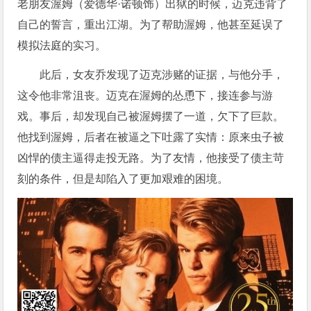
老朋友渥姆（爱德华·诺顿饰）出狱的时候，迈克违背了
自己的誓言，重出江湖。为了帮助渥姆，他甚至延误了
模拟法庭的实习。
此后，女友乔发现了迈克涉赌的证据，与他分手，
这令他非常沮丧。迈克在渥姆的怂恿下，接连参与游
戏。事后，却发现自己被渥姆摆了一道，欠下了巨款。
他找到渥姆，后者在被逼之下吐露了实情：原来虫子被
凶悍的债主逼得走投无路。为了友情，他接受了债主苛
刻的条件，但是却陷入了更加艰难的困境。