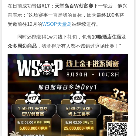
在日前成功晋级
#17：天堂岛百W创富赛
下一轮后，他兴
奋表示：“这场赛事一直是我的目标，因为最终100名将
受邀前往12月的
WSOP天堂岛
站继续进行。
同时还能获得1w刀线下礼包，包含
10晚酒店住宿
及
众多周边商品
，我觉得所有人都不该错过这场比赛！”