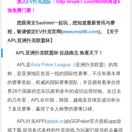
加入
EV扑克战队
：
http://evpk7.com/96088
再送4
张免费门票！
想跟美女Sashimi一起玩，
想知道最新资讯与赛
程，
敬请锁定EV扑克官网(
www.evp86.com
)。
【关于
APL亚洲扑克联盟杯】
APL亚洲扑克联盟杯 征战南北 角逐天下！
APL是
Asia Poker League
（亚洲扑克联盟）的简
称，是亚洲地区首屈一指的国际性赛事，不仅有着丰厚
的赛事奖励，权威的国际赛事团队，并且拥有着来自世
界26个国家的忠实玩家和多年的成功运营经验。在过去
的几年里，APL在中国，韩国，越南及菲律宾成功举办
了多次赛事，赢得了令人称赞的赛事口碑。
APL扑克APP(
aplpk.cc
)由GGPoker官方授权app游
戏下载,提供各式各样的扑克游戏,为玩家们提供机会赢得