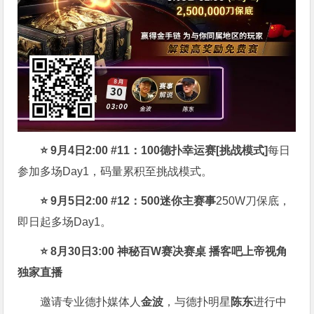
⭐
9月4日2:00 #11：100德扑幸运赛[挑战模式]
每日
参加多场Day1，码量累积至挑战模式。
⭐
9月5日2:00 #12：500迷你主赛事
250W刀保底，
即日起多场Day1。
⭐
8月30日3:00 神秘百W赛决赛桌 播客吧上帝视角
独家直播
邀请专业德扑媒体人
金波
，与德扑明星
陈东
进行中