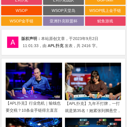
WSOP
WSOP天堂岛
WSOP线上金手链
WSOP金手链
亚洲扑克联盟杯
鱿鱼游戏
版权声明：
本站原创文章，于2023年9月2日
11:01:33
，由
APL扑克
发表，共 2416 字。
【APL扑克】行业危机｜输钱也
【APL扑克】九年不打牌，一打
要交税？10条金手链得主直言
就是第35名！她紧张到脚悬空，
“扛不住”，主动砍掉四分之三比
但全世界以为她很淡定
赛