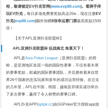
程，
敬请锁定EV扑克官网(
www.evp86.com
)。
看牌手痒
玩EV扑克，
每日多场免费赛奖励高达20w，现在注册
EV
扑克(
evp86.com
)
额外加赠
8张幸运赛门票
最高奖励1500
倍！
【关于APL亚洲扑克联盟杯】
APL亚洲扑克联盟杯 征战南北 角逐天下！
APL是
Asia Poker League
（亚洲扑克联盟）的简
称，是亚洲地区首屈一指的国际性赛事，不仅有着丰厚
的赛事奖励，权威的国际赛事团队，并且拥有着来自世
界26个国家的忠实玩家和多年的成功运营经验。在过去
的几年里，APL在中国，韩国，越南及菲律宾成功举办
了多次赛事，赢得了令人称赞的赛事口碑。
APL扑克APP(
aplpk.cc
)由GGPoker官方授权app游