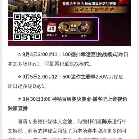
⭐
9月4日2:00 #11：100德扑幸运赛[挑战模式]
每日
参加多场Day1，码量累积至挑战模式。
⭐
9月5日2:00 #12：500迷你主赛事
250W刀保底，
即日起多场Day1。
⭐
8月30日3:00 神秘百W赛决赛桌 播客吧上帝视角
独家直播
邀请专业德扑媒体人
金波
，与德扑明星
陈东
进行中
文解说，刺激的神秘宝箱除了为本场赛事增添更多的可