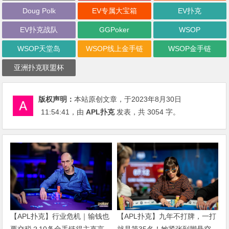
Doug Polk
EV专属大宝箱
EV扑克
EV扑克战队
GGPoker
WSOP
WSOP天堂岛
WSOP线上金手链
WSOP金手链
亚洲扑克联盟杯
版权声明：
本站原创文章，于2023年8月30日
11:54:41
，由
APL扑克
发表，共 3054 字。
【APL扑克】行业危机｜输钱也
【APL扑克】九年不打牌，一打
要交税？10条金手链得主直言