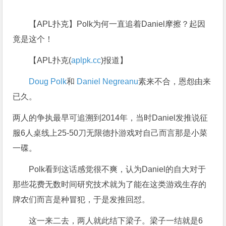
【APL扑克】Polk为何一直追着Daniel摩擦？起因
竟是这个！
【APL扑克(
aplpk.cc
)报道】
Doug Polk
和
Daniel Negreanu
素来不合，恩怨由来
已久。
两人的争执最早可追溯到2014年，当时Daniel发推说征
服6人桌线上25-50刀无限德扑游戏对自己而言那是小菜
一碟。
Polk看到这话感觉很不爽，认为Daniel的自大对于
那些花费无数时间研究技术就为了能在这类游戏生存的
牌农们而言是种冒犯，于是发推回怼。
这一来二去，两人就此结下梁子。梁子一结就是6