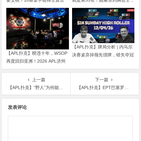
就是第35名！她紧张到脚悬空，
“扛不住”，主动砍掉四分之三比
但全世界以为她很淡定
赛
【APL扑克】牌局分析 | 内马尔
【APL扑克】暌违十年，WSOP
决赛桌弃掉领先强牌，错失夺冠
再度回归亚洲！2026 APL济州
良机屈居亚军
站6月19-28日盛大登场！
上一篇
下一篇
【APL扑克】“野人”为何能爆锤 Tom Dwan？沙雕逗比又绝对硬核，简直老顽童和黄药师的综合体！
【APL扑克】EPT巴塞罗那 | 丁彪勇闯5万欧超级豪客赛前五，多位华人晋级主赛DAY3
文
发表评论
章
导
航