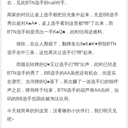
右，见此BTN选手秒call对手。
两家的对抗让桌上选手都把目光集中起来，先是BB选手
秀出超对A♠A♥，桌上选手看到这里都“哗”了出来，而
BTN选手则是亮出一手K♠Q♣，此时结局还难料。
很快，在众人围观下，翻牌发出8♠K♣K♥帮助BTN
选手击中三条，这也再次让选手们“哗”起来。
而随后转牌的Q♥又让选手们“哗”出声，此时已经是
BTN选手的秀了，BB选手的AA虽然还有机会，但是实
在渺茫。当河牌的Q♠落下，再次赚了一波选手们的惊呼
声之后，牌局终于结束，BTN选手的葫芦将AA击碎，短
码的BB选手也因此被淘汰出局。
今天就简单的到这里，没看够的小伙伴们，我们明天见
吧~