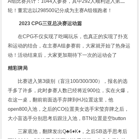
A组比赛共计：1044人参赛，其中292人顺利进入第二
轮！董宏志以298500记分成为主赛A组领跑者！
2023 CPG三亚总决赛
运动篇
在CPG不仅实现了吃喝玩乐，也真正的实现了扑克
和运动的结合，在主赛A组参赛前，大家就开始了热身运
动！活动结束后，大家更加期待下一次的运动会了
精彩牌局
比赛进入第3级别（盲注100/300/300），报名的选
手多了许多，此时参赛人数已经将近900位，实在火爆，
在这一桌，翻前前面选手弃牌到HJ位置这里，他
open800入池，之后的CO位置美女选手宋莹弃牌之后，
大小盲选手分别思考后跟注入池，BTN位置是空button
三家底池，翻牌发出Q♣6♦K♦，之后SB选手思考后