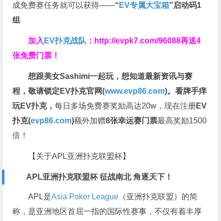
成免费赛任务就可以获得——
“
EV专属大宝箱
”启动码1
组
加入
EV扑克战队
：
http://evpk7.com/96088
再送4
张免费门票！
想跟美女Sashimi一起玩，
想知道最新资讯与赛
程，
敬请锁定EV扑克官网(
www.evp86.com
)。
看牌手痒
玩EV扑克，
每日多场免费赛奖励高达20w，现在注册
EV
扑克(
evp86.com
)
额外加赠
8张幸运赛门票
最高奖励1500
倍！
【关于APL亚洲扑克联盟杯】
APL亚洲扑克联盟杯 征战南北 角逐天下！
APL是
Asia Poker League
（亚洲扑克联盟）的简
称，是亚洲地区首屈一指的国际性赛事，不仅有着丰厚