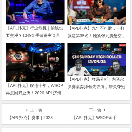
【APL扑克】行业危机｜输钱也
【APL扑克】九年不打牌，一打
要交税？10条金手链得主直言
就是第35名！她紧张到脚悬空，
“扛不住”，主动砍掉四分之三比
但全世界以为她很淡定
赛
【APL扑克】牌局分析 | 内马尔
【APL扑克】暌违十年，WSOP
决赛桌弃掉领先强牌，错失夺冠
再度回归亚洲！2026 APL济州
良机屈居亚军
站6月19-28日盛大登场！
上一篇
下一篇
【APL扑克】赛事 | 2023CPG®三亚总决赛-十一周年纪念赛冠军诞生！
【APL扑克】WSOP金手链正式展开，中国选手对冠军发起号角！为亚洲争夺百Ｗ免费赛
文