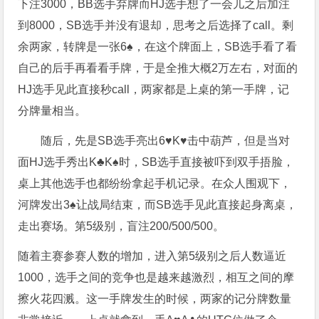
下注3000，BB选手弃牌而HJ选手想了一会儿之后加注
到8000，SB选手并没有退却，思考之后选择了call。剩
余两家，转牌是一张6♠，在这个牌面上，SB选手看了看
自己的后手再看看手牌，于是全推大概2万左右，对面的
HJ选手见此直接秒call，两家都是上桌的第一手牌，记
分牌量相当。
随后，先是SB选手亮出6♥K♥击中葫芦，但是当对
面HJ选手秀出K♣K♠时，SB选手直接被吓到双手捂脸，
桌上其他选手也都纷纷拿起手机记录。在众人围观下，
河牌发出3♠让战局结束，而SB选手见此直接起身离桌，
走出赛场。第5级别，盲注200/500/500。
随着主赛参赛人数的增加，进入第5级别之后人数逼近
1000，选手之间的竞争也是越来越激烈，相互之间的摩
擦火花四溅。这一手牌发生的时候，两家的记分牌数量