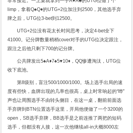
非常接近。一上桌就拿到一手A♥A♣的UTG位做了个
limp，拿着Q♠Q♦的UTG+2位加注到2500，其他选手弃
牌之后，UTG位3-bet到12500。
UTG+2位没有花太长时间思考，决定4-bet全下
41000。记分牌数量稍稍cover对手的UTG位决定跟注，
跟注之后他只剩下700的记分牌。
公共牌发出5♠A♦7♠5♥10♦，QQ惨遭淘汰，UTG位
收下底池。
第8级别，盲注500/1000/1000。场上选手出局的速
度有些快，血牌出现的几率也很高，桌上时常响起的“哗”
声也让周围选手不由转头侧目，在这一桌，翻前前面选
手弃牌到BTN位置选手这里，开局他便做了一个3200的
open，SB选手弃牌，BB选手是之前连推了两把的短码
选手，但都没有人接，这一次他继续all-in大概8000左