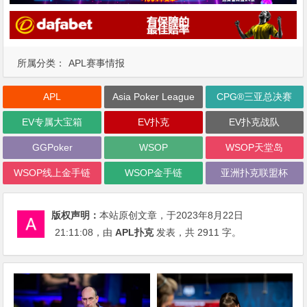
所属分类：
APL赛事情报
APL
Asia Poker League
CPG®三亚总决赛
EV专属大宝箱
EV扑克
EV扑克战队
GGPoker
WSOP
WSOP天堂岛
WSOP线上金手链
WSOP金手链
亚洲扑克联盟杯
版权声明：
本站原创文章，于2023年8月22日
21:11:08
，由
APL扑克
发表，共 2911 字。