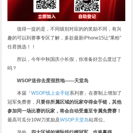
值得一提的是，不同级别对应的的奖励不同，有兴
趣的可以到赛事专区了解，多款最新iPhone15让”果粉”
任君挑选！！
所以，今年中秋国庆小长假，你准备好怎么度过了
吗？
WSOP送你去度假胜地——天堂岛
本届「
WSOP线上金手链
系列赛」在赛制上增加了
冠军免费赛，
只要你所属区域的玩家夺得金手链，其他
参加同一场比赛的玩家，将会自动受邀至专属免费赛！
最高可瓜分10W刀奖励及
WSOP天堂岛
站席位。
另外，
四大区域的洲际排行榜冠军，也将赢得