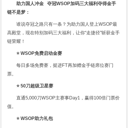
助力国人冲金 夺冠WSOP加码三大福利夺得金手
链不是梦：
谁说夺冠之路只有一条？为助力国人登上WSOP最
高殿堂，现在特别加码三大福利，让你“走捷径”斩获金手
链荣耀！
⭐ WSOP免费启动金赛
每日多场免费赛，挺进FT再加赠金手链席位赛门
票。
⭐ 50刀超级卫星赛
直通5,000刀WSOP主赛事Day1，赢得100倍门票价
值。
⭐ WSOP助力礼包