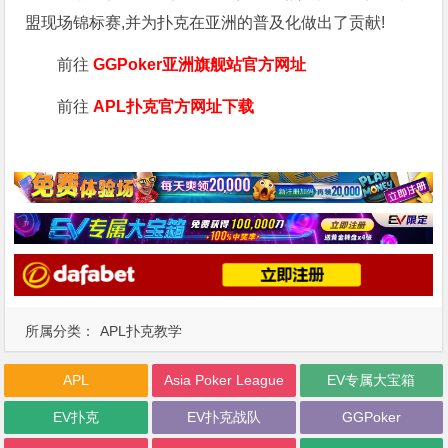
盟现场锦标赛,并为扑克在亚洲的普及化做出了贡献!
前往
GGPoker亚洲旗舰站
官方网址
前往
APL扑克官方网址下载
所属分类：
APL扑克教学
APL
Asia Poker League
EV专属大宝箱
EV扑克
EV扑克战队
GGPoker