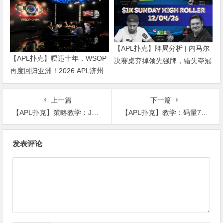
【APL扑克】牌局分析 | 内马尔
【APL扑克】暌违十年，WSOP
决赛桌弃掉领先强牌，错失夺冠
再度回归亚洲！2026 APL济州
良机屈居亚军
站6月19-28日盛大登场！
上一篇
下一篇
【APL扑克】策略教学：JJ到底应该怎么玩？看完你就懂了
【APL扑克】教学：码量7bb处在SB位可用75.3%的牌型全下，比如53s
文
发表评论
章
导
航