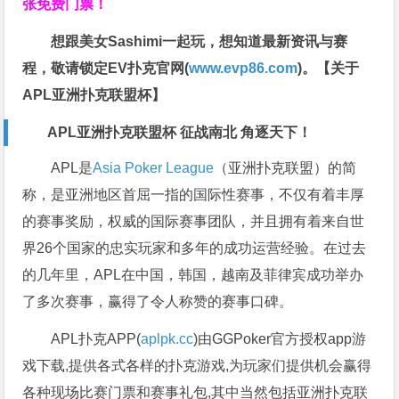
张免费门票！
想跟美女Sashimi一起玩，
想知道最新资讯与赛
程，
敬请锁定EV扑克官网(
www.evp86.com
)。
【关于
APL亚洲扑克联盟杯】
APL亚洲扑克联盟杯 征战南北 角逐天下！
APL是
Asia Poker League
（亚洲扑克联盟）的简
称，是亚洲地区首屈一指的国际性赛事，不仅有着丰厚
的赛事奖励，权威的国际赛事团队，并且拥有着来自世
界26个国家的忠实玩家和多年的成功运营经验。在过去
的几年里，APL在中国，韩国，越南及菲律宾成功举办
了多次赛事，赢得了令人称赞的赛事口碑。
APL扑克APP(
aplpk.cc
)由GGPoker官方授权app游
戏下载,提供各式各样的扑克游戏,为玩家们提供机会赢得
各种现场比赛门票和赛事礼包,其中当然包括亚洲扑克联