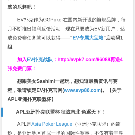
戏的乐趣吧！
EV扑克作为GGPoker在国内新开设的旗舰品牌，每
月不断推出福利反馈活动，现在只要成为EV新用户，达
成免费赛任务就可以获得——
“
EV专属大宝箱
”启动码1
组
加入
EV扑克战队
：
http://evpk7.com/96088
再送4
张免费门票！
想跟美女Sashimi一起玩，
想知道最新资讯与赛
程，
敬请锁定EV扑克官网(
www.evp86.com
)。
【关于
APL亚洲扑克联盟杯】
APL亚洲扑克联盟杯 征战南北 角逐天下！
APL是
Asia Poker League
（亚洲扑克联盟）的简
称，是亚洲地区首屈一指的国际性赛事，不仅有着丰厚