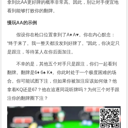
拿到比AA更好牌的概率非常高。因此，别让对手便宜地
看到能够打败你的翻牌。
慢玩AA的示例
假设你在枪口位置拿到了A♦ A♥。你在内心默念：
“终于来了。我一整天都没发到好牌了。”因此，你决定只
是跟注，等待某人在你后面加注。
不幸的是，其他五个对手只是跟注，你们一起看到
翻牌。翻牌是6♦ 6♠ K♦。你此时处于一个极度困难的场
合。你可能试图下注，但如果你被加注应该如何做？他
拿着KQ还是67？他在追逐同花听牌吗？为何三个对手跟
注你的翻牌圈下注？