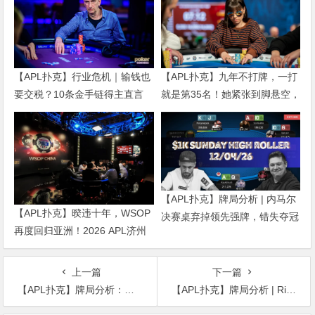
【APL扑克】行业危机｜输钱也
【APL扑克】九年不打牌，一打
要交税？10条金手链得主直言
就是第35名！她紧张到脚悬空，
“扛不住”，主动砍掉四分之三比
但全世界以为她很淡定
赛
【APL扑克】牌局分析 | 内马尔
【APL扑克】暌违十年，WSOP
决赛桌弃掉领先强牌，错失夺冠
再度回归亚洲！2026 APL济州
良机屈居亚军
站6月19-28日盛大登场！
上一篇
下一篇
【APL扑克】牌局分析：来看看Doug Polk是如何应对翻牌圈加注的？
【APL扑克】牌局分析 | Rick Salomon的口袋K被”坑杀”在893,000的彩池里