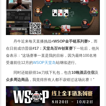
丹牛近来每天直播挑战
<WSOP金手链系列赛>
，而
在日前成功晋级
#17：天堂岛百W创富赛
下一轮后，他兴
奋表示：“这场赛事一直是我的目标，因为最终100名将
受邀前往12月的
WSOP天堂岛
站继续进行。
同时还能获得1w刀线下礼包，包含
10晚酒店住宿
及
众多周边商品
，我觉得所有人都不该错过这场比赛！”