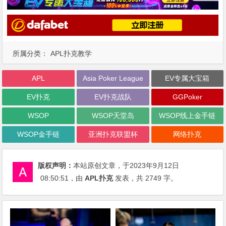
所属分类：
APL扑克教学
APL
Asia Poker League
EV专属大宝箱
EV扑克
EV扑克战队
GGPoker
WSOP
WSOP天堂岛
WSOP线上金手链
WSOP金手链
亚洲扑克联盟杯
网络扑克
版权声明：
本站原创文章，于2023年9月12日
08:50:51
，由
APL扑克
发表，共 2749 字。