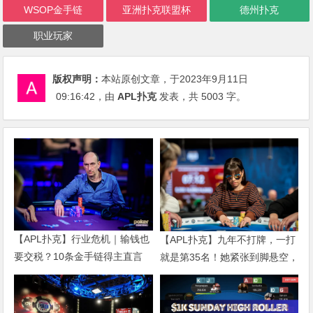
WSOP金手链
亚洲扑克联盟杯
德州扑克
职业玩家
版权声明：
本站原创文章，于2023年9月11日
09:16:42
，由
APL扑克
发表，共 5003 字。
【APL扑克】行业危机｜输钱也
【APL扑克】九年不打牌，一打
要交税？10条金手链得主直言
就是第35名！她紧张到脚悬空，
“扛不住”，主动砍掉四分之三比
但全世界以为她很淡定
赛