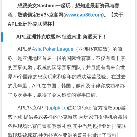
想跟美女Sashimi一起玩，
想知道最新资讯与赛
程，
敬请锁定EV扑克官网(
www.evp86.com
)。
【关于
APL亚洲扑克联盟杯】
APL亚洲扑克联盟杯 征战南北 角逐天下！
APL是
Asia Poker League
（亚洲扑克联盟）的简
称，是亚洲地区首屈一指的国际性赛事，不仅有着丰厚
的赛事奖励，权威的国际赛事团队，并且拥有着来自世
界26个国家的忠实玩家和多年的成功运营经验。在过去
的几年里，APL在中国，韩国，越南及菲律宾成功举办
了多次赛事，赢得了令人称赞的赛事口碑。
APL扑克APP(
aplpk.cc
)由GGPoker官方授权app游
戏下载,提供各式各样的扑克游戏,为玩家们提供机会赢得
各种现场比赛门票和赛事礼包,其中当然包括亚洲扑克联
盟现场锦标赛,并为扑克在亚洲的普及化做出了贡献!