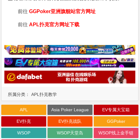
前往
GGPoker亚洲旗舰站
官方网址
前往
APL扑克官方网址下载
所属分类：
APL扑克教学
APL
Asia Poker League
EV专属大宝箱
EV扑克
EV扑克战队
GGPoker
WSOP
WSOP天堂岛
WSOP线上金手链