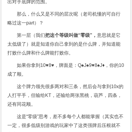
出对手底牌的范围。
那么，什么又是不同的层次呢（老司机懂的可自行
略过这一part）？
第一层（我们
把这个等级叫做“零级”，
意思就是它
太低级了）就是知道你自己拿到的是什么牌，并知道能
打败什么牌和什么牌能打败你。
如果你拿到10♥8♥，牌面是：Q♠J♠9♥8♠J♦，你的10
成了顺。
这个牌力领先很多两对和三条，然后会与拿到10x的
人打平手，但输给KT，还输给两张黑桃，葫芦，四条，
还有同花顺。
这是“零级”思考，差不多每个人都能掌握（其实也不
一定，很多低级别游戏的玩家中了这类强牌后压根就不