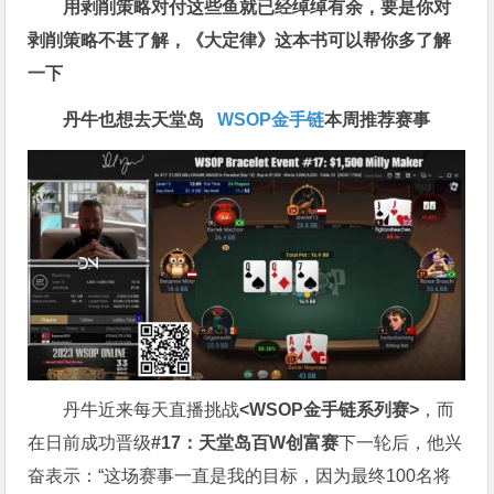
用剥削策略对付这些鱼就已经绰绰有余，要是你对
剥削策略不甚了解，《大定律》这本书可以帮你多了解
一下
丹牛也想去天堂岛
WSOP金手链
本周推荐赛事
丹牛近来每天直播挑战
<WSOP金手链系列赛>
，而
在日前成功晋级
#17：天堂岛百W创富赛
下一轮后，他兴
奋表示：“这场赛事一直是我的目标，因为最终100名将