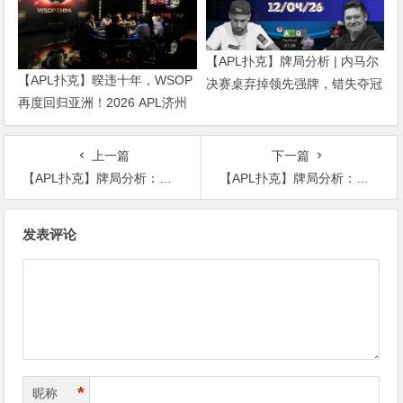
【APL扑克】牌局分析 | 内马尔
【APL扑克】暌违十年，WSOP
决赛桌弃掉领先强牌，错失夺冠
再度回归亚洲！2026 APL济州
良机屈居亚军
站6月19-28日盛大登场！
上一篇
下一篇
【APL扑克】牌局分析：这手AA这样玩 是最好的选择吗？
【APL扑克】牌局分析：来看看Doug Polk是如何应对翻牌圈加注的？
文
发表评论
章
导
航
*
昵称