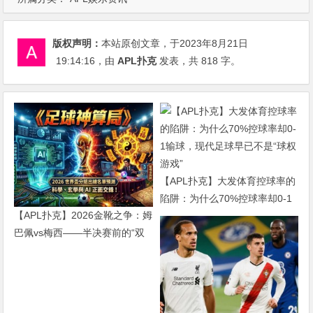
版权声明：
本站原创文章，于2023年8月21日
19:14:16
，由
APL扑克
发表，共 818 字。
【APL扑克】大发体育控球率的
陷阱：为什么70%控球率却0-1
【APL扑克】2026金靴之争：姆
输球，现代足球早已不是“球权
巴佩vs梅西——半决赛前的“双
游戏”
雄会”，这可能是世界杯史上最
难猜的金靴归属