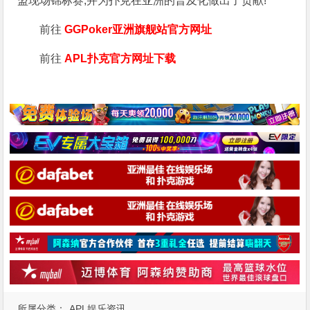
盟现场锦标赛,并为扑克在亚洲的普及化做出了贡献!
前往
GGPoker亚洲旗舰站
官方网址
前往
APL扑克官方网址下载
所属分类：
APL娱乐资讯