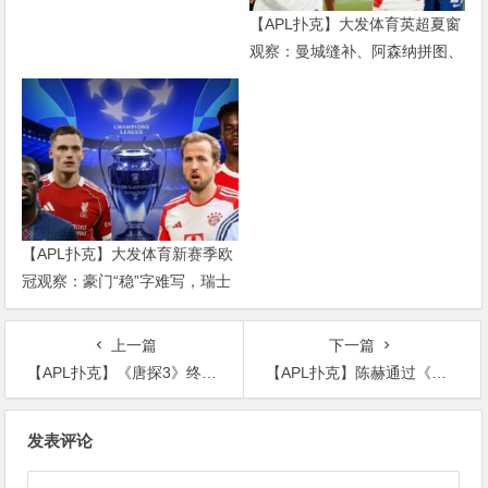
【APL扑克】大发体育英超夏窗
观察：曼城缝补、阿森纳拼图、
红军重建、曼联破局——新赛季
乱战才刚开始
【APL扑克】大发体育新赛季欧
冠观察：豪门“稳”字难写，瑞士
轮赛制让每一场都变成生死
上一篇
下一篇
【APL扑克】《唐探3》终于有消息了，出现形式与以往不太一样观众直呼期待
【APL扑克】陈赫通过《爱情公寓》走红，他的表舅是陈凯歌
文
发表评论
章
导