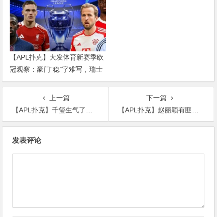
【APL扑克】大发体育新赛季欧
冠观察：豪门“稳”字难写，瑞士
轮赛制让每一场都变成生死
上一篇
下一篇
【APL扑克】千玺生气了选手被评“回锅肉”大哭，弟弟正义维护
【APL扑克】赵丽颖有匪风波之后仍坚持拍戏，敬业程度可见一斑
文
发表评论
章
导
航