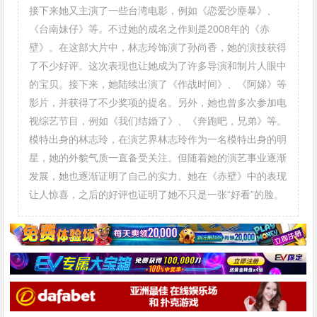
接下来她又主演了一些台湾电影，例如《恋爱沙塵暴》、
《台南妹仔》等。不过她的成名之作则是2008年的《赤
壁》。在这部大片中，林志玲饰演了孙尚香，她的演技获得
了不少好评。这次表现也让她成为了许多导演和制片人眼中
的宝贝。接下来，她陆续出演了《作战时间》、《阿娣》等
影片，并获得了不少奖项的提名。另外，她也曾多次参加电
视综艺节目，例如《我们结婚了》、《奔跑吧，兄弟》等。
模特出身的林志玲，在演艺界林志玲作为一名模特出身的明
星，她的外貌气质一直备受关注。但随着她的演艺事业逐渐
发展，她也逐渐证明了自己的实力。她在《赤壁》中的表现
让人惊喜，之后的好评也证明了她不只是一张“好看”的脸。