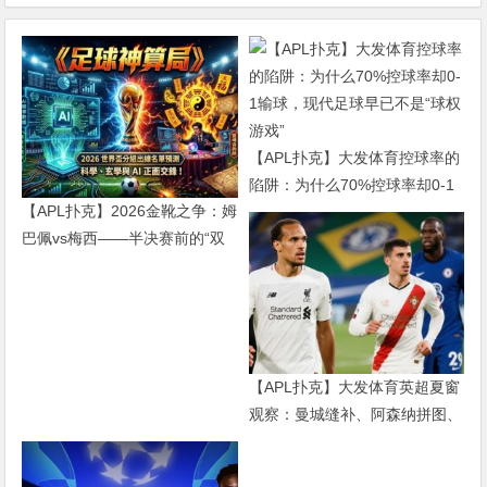
【APL扑克】大发体育控球率的
陷阱：为什么70%控球率却0-1
【APL扑克】2026金靴之争：姆
输球，现代足球早已不是“球权
巴佩vs梅西——半决赛前的“双
游戏”
雄会”，这可能是世界杯史上最
难猜的金靴归属
【APL扑克】大发体育英超夏窗
观察：曼城缝补、阿森纳拼图、
红军重建、曼联破局——新赛季
乱战才刚开始