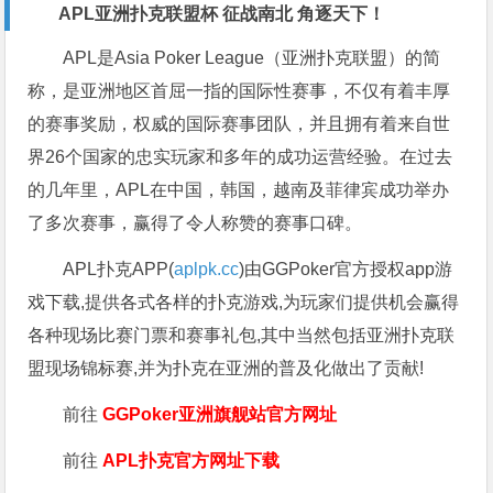
APL亚洲扑克联盟杯 征战南北 角逐天下！
APL是Asia Poker League（亚洲扑克联盟）的简
称，是亚洲地区首屈一指的国际性赛事，不仅有着丰厚
的赛事奖励，权威的国际赛事团队，并且拥有着来自世
界26个国家的忠实玩家和多年的成功运营经验。在过去
的几年里，APL在中国，韩国，越南及菲律宾成功举办
了多次赛事，赢得了令人称赞的赛事口碑。
APL扑克APP(
aplpk.cc
)由GGPoker官方授权app游
戏下载,提供各式各样的扑克游戏,为玩家们提供机会赢得
各种现场比赛门票和赛事礼包,其中当然包括亚洲扑克联
盟现场锦标赛,并为扑克在亚洲的普及化做出了贡献!
前往
GGPoker亚洲旗舰站
官方网址
前往
APL扑克官方网址下载