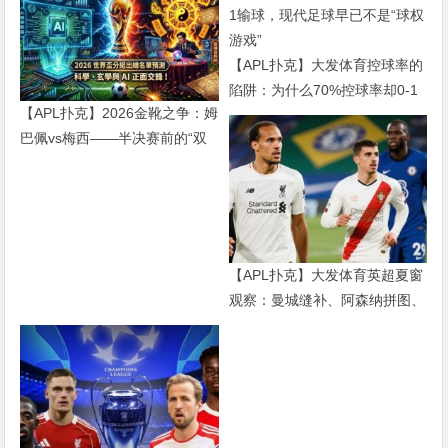
【APL扑克】大发体育控球率的
陷阱：为什么70%控球率却0-1
【APL扑克】2026金靴之争：姆
输球，现代足球早已不是“球权
巴佩vs梅西——半决赛前的“双
游戏”
雄会”，这可能是世界杯史上最
难猜的金靴归属
【APL扑克】大发体育英超夏窗
观察：曼城缝补、阿森纳拼图、
红军重建、曼联破局——新赛季
乱战才刚开始