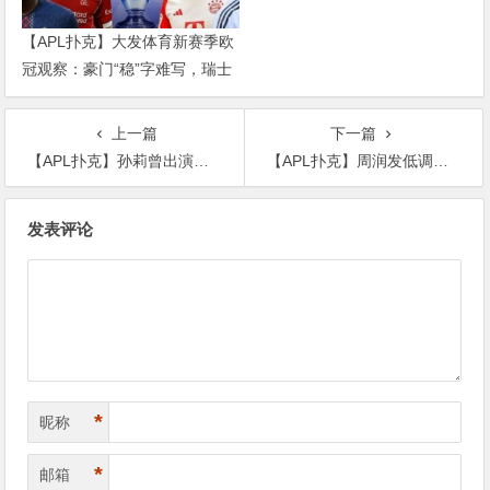
【APL扑克】大发体育新赛季欧
冠观察：豪门“稳”字难写，瑞士
轮赛制让每一场都变成生死
上一篇
下一篇
【APL扑克】孙莉曾出演《天地传说之鱼美人》，如今一家人幸福而美好
【APL扑克】周润发低调现身街头大方与粉丝合影，全程没有明星架子
文
发表评论
章
导
航
*
昵称
*
邮箱