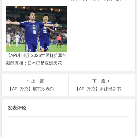
红军重建、曼联破局——新赛季
乱战才刚开始
【APL扑克】2026世界杯扩军的
残酷真相：日本已是亚洲天花
板，国足的差距远不止几个名额
上一篇
下一篇
【APL扑克】虞书欣表白孔雪儿赵小棠却表达不同看法，原因竟然是这个
【APL扑克】谢娜出新书圈中明星好友前来助阵，网友：人缘真好
文
发表评论
章
导
航