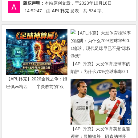
版权声明：
本站原创文章，于2023年10月18日
14:52:47
，由
APL扑克
发表，共 834 字。
【APL扑克】大发体育控球率的
陷阱：为什么70%控球率却0-1
【APL扑克】2026金靴之争：姆
输球，现代足球早已不是“球权
巴佩vs梅西——半决赛前的“双
游戏”
雄会”，这可能是世界杯史上最
难猜的金靴归属
【APL扑克】大发体育英超夏窗
观察：曼城缝补、阿森纳拼图、