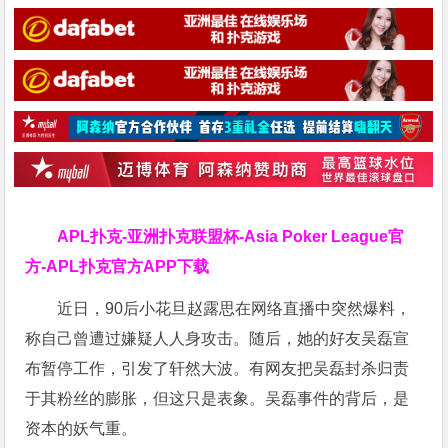
APL扑克-亚洲扑克联盟杯-Asia Poker League官
方-APL扑克官方APP下载
近日，90后小花旦赵露思在网络直播中突然爆料，
称自己曾遭过嫌疑人人身攻击。随后，她的好友吴磊宣
布暂停工作，引发了轩然大波。有网友把吴磊封杀归责
于其粉丝的膨胀，但这只是表象。吴磊事件的背后，是
资本的妖气重。