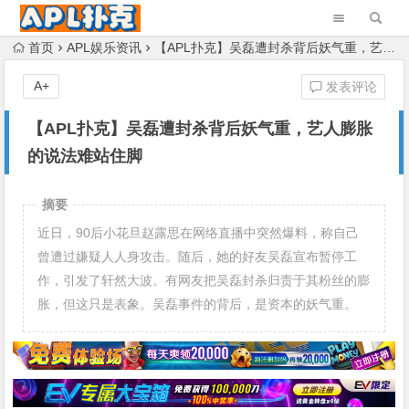
首页
APL娱乐资讯
【APL扑克】吴磊遭封杀背后妖气重，艺人膨胀的说法难站住脚
A+
发表评论
【APL扑克】吴磊遭封杀背后妖气重，艺人膨胀
的说法难站住脚
摘要
近日，90后小花旦赵露思在网络直播中突然爆料，称自己
曾遭过嫌疑人人身攻击。随后，她的好友吴磊宣布暂停工
作，引发了轩然大波。有网友把吴磊封杀归责于其粉丝的膨
胀，但这只是表象。吴磊事件的背后，是资本的妖气重。