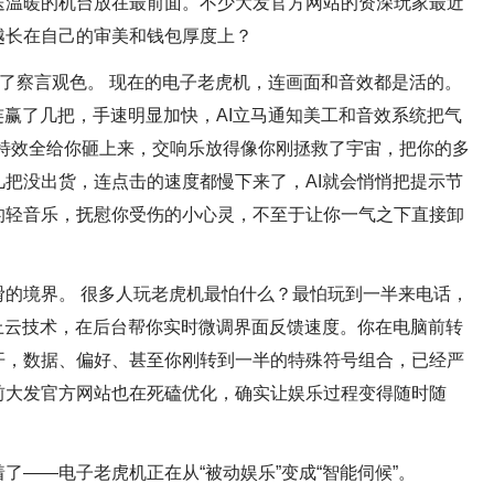
送温暖的机台放在最前面。不少大发官方网站的资深玩家最近
越长在自己的审美和钱包厚度上？
会了察言观色。 现在的电子老虎机，连画面和音效都是活的。
连赢了几把，手速明显加快，AI立马通知美工和音效系统把气
画特效全给你砸上来，交响乐放得像你刚拯救了宇宙，把你的多
把没出货，连点击的速度都慢下来了，AI就会悄悄把提示节
的轻音乐，抚慰你受伤的小心灵，不至于让你一气之下直接卸
滑的境界。 很多人玩老虎机最怕什么？最怕玩到一半来电话，
上云技术，在后台帮你实时微调界面反馈速度。你在电脑前转
开，数据、偏好、甚至你刚转到一半的特殊符号组合，已经严
前大发官方网站也在死磕优化，确实让娱乐过程变得随时随
了——电子老虎机正在从“被动娱乐”变成“智能伺候”。