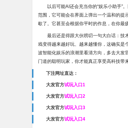
以后可能AI还会充当你的“娱乐小助手
范围，它可能会在界面上弹出一个温和的提
歇了。它甚至会根据你平时的作息，在你最
最后还是得跟大伙唠叨一句大白话：技术
戏变得越来越好玩、越来越懂你，这确实是
波智能化娱乐的浪潮里看清方向，多去大发
门道的聪明玩家，你才能真正享受高科技带
下注网址直达：
大发官方
试玩入口1
大发官
方
试玩入口2
大发官
方
试玩入口3
大发官
方
试玩入口4