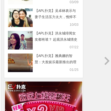
体现婆媳关系
03/09
【APL扑克】吴卓林表示与
妻子生活压力太大，憔悴不
堪尽显老态
10/03
【APL扑克】洪永城绯闻女
友都有谁？ 起底洪永城情史
现在结婚了
07/22
【APL扑克】雅典娜的智
慧：大发娱乐最新推出的理
性神话老虎机新体验
01/25