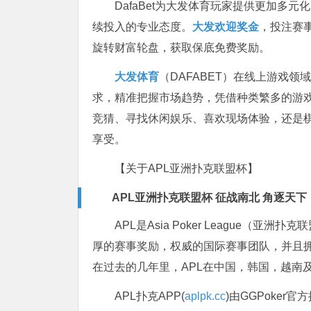
DafaBet
为大发体育玩家提供更加多元化
续投入的专业态度。
大发欢迎奖金
，投注赛
旋转财富轮盘，获取保底免费奖励。
大发体育
（DAFABET）在线上游戏
求，精准把握市场趋势，凭借种类繁多的游
竞猜、寻找休闲娱乐、喜欢现场体验，还是
享受。
【关于APL亚洲扑克联盟杯】
APL亚洲扑克联盟杯 征战南北 角逐天下
APL是Asia Poker League
厚的赛事奖励，权威的国际赛事团队，并且拥
在过去的几年里，APL在中国，韩国，越南
APL扑克APP(
aplpk.cc
)由GGPoker