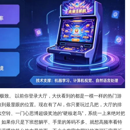
到极致。 以前你登录大厅，大伙看到的都是一模一样的热门游
到最显眼的位置。现在有了AI，你只要玩过几把，大厅的排
空转、一门心思博超级奖池的“硬核老鸟”，系统一上来绝对把
；如果你只是下班想躺平、手里的筹码不多、就想高频率看特