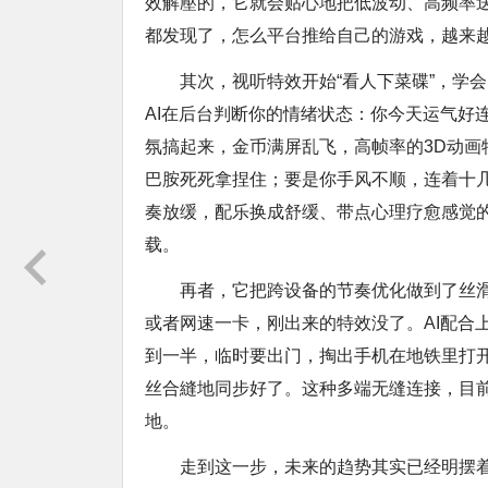
效解壓的，它就会贴心地把低波动、高频率
都发现了，怎么平台推给自己的游戏，越来
其次，视听特效开始“看人下菜碟”，学
AI在后台判断你的情绪状态：你今天运气好
氛搞起来，金币满屏乱飞，高帧率的3D动
巴胺死死拿捏住；要是你手风不顺，连着十几
奏放缓，配乐换成舒缓、带点心理疗愈感觉
载。
再者，它把跨设备的节奏优化做到了丝
或者网速一卡，刚出来的特效没了。AI配合
到一半，临时要出门，掏出手机在地铁里打
丝合縫地同步好了。这种多端无缝连接，目
地。
走到这一步，未来的趋势其实已经明摆着