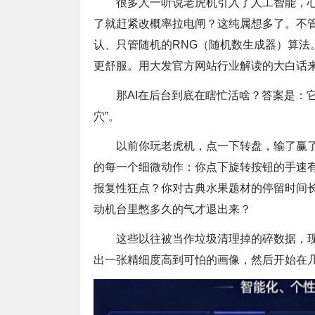
很多人一听说老虎机引入了人工智能，心
了就赶紧改概率拉电闸？这纯属想多了。不管
认、只管随机的RNG（随机数生成器）算法。
更舒服。用大发官方网站行业解读的大白话来说
那AI在后台到底在瞎忙活啥？答案是：
穴”。
以前你玩老虎机，点一下转盘，输了赢了
的每一个细微动作：你点下旋转按钮的手速
报复性狂点？你对古典水果题材的停留时间
动机台里憋多久的气才退出来？
这些以往被当作垃圾清理掉的碎数据，现
出一张精细度高到可怕的画像，然后开始在