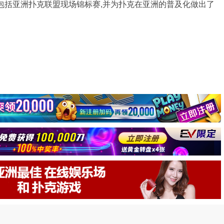
包括亚洲扑克联盟现场锦标赛,并为扑克在亚洲的普及化做出了