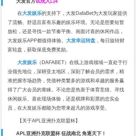
大发官
方
试玩入口4
在
大发娱乐
的支持下，大发DafaBet为大发玩家提供
了流畅、舒适且富有乐趣的娱乐环境。无论是想要短暂
放松，还是寻找一款节奏平衡、画面讨喜的休闲作品，
大发娱乐APP都值得体验。
大发幸运转盘
，每日旋转财
富轮盘，获取保底免费奖励。
大发娱乐
（DAFABET）在线上游戏领域一直处于行
业领先地位，深耕亚太地区，深刻了解会员的需求，精
准把握市场趋势，凭借种类繁多的游戏和卓越的服务赢
得了广大会员的青睐。不论您是热衷于体育竞猜、寻找
休闲娱乐、喜欢现场体验，还是棋牌和彩票的忠实会
员，在大发娱乐都能为您带来超凡的游戏享受。
【关于APL亚洲扑克联盟杯】
APL亚洲扑克联盟杯 征战南北 角逐天下！