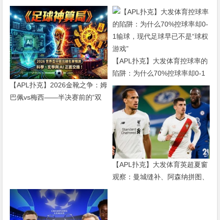
【APL扑克】大发体育控球率的
陷阱：为什么70%控球率却0-1
【APL扑克】2026金靴之争：姆
输球，现代足球早已不是“球权
巴佩vs梅西——半决赛前的“双
游戏”
雄会”，这可能是世界杯史上最
难猜的金靴归属
【APL扑克】大发体育英超夏窗
观察：曼城缝补、阿森纳拼图、
红军重建、曼联破局——新赛季
乱战才刚开始