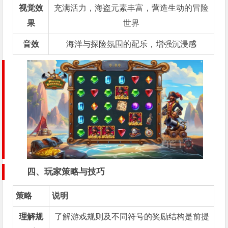
视觉效
充满活力，海盗元素丰富，营造生动的冒险
果
世界
音效
海洋与探险氛围的配乐，增强沉浸感
四、玩家策略与技巧
策略
说明
理解规
了解游戏规则及不同符号的奖励结构是前提