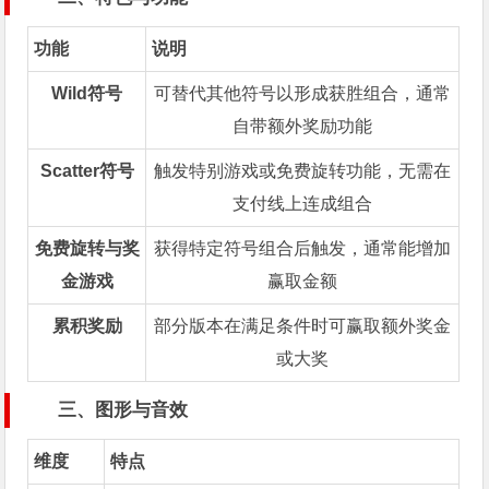
功能
说明
Wild符号
可替代其他符号以形成获胜组合，通常
自带额外奖励功能
Scatter符号
触发特别游戏或免费旋转功能，无需在
支付线上连成组合
免费旋转与奖
获得特定符号组合后触发，通常能增加
金游戏
赢取金额
累积奖励
部分版本在满足条件时可赢取额外奖金
或大奖
三、图形与音效
维度
特点