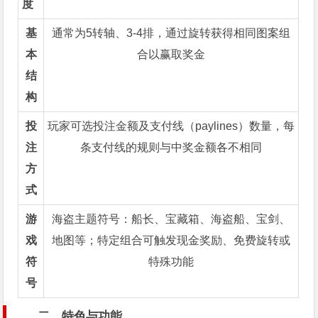
度
基
通常为5转轴、3-4排，通过旋转获得相同图案组
本
合以赢取奖金
结
构
投
玩家可选投注金额及支付线（paylines）数量，每
注
条支付线的规则与中奖金额各不相同
方
式
游
海盗主题符号：船长、宝藏箱、海盗船、宝剑、
戏
地图等；特定组合可触发现金奖励、免费旋转或
符
特殊功能
号
二、特色与功能