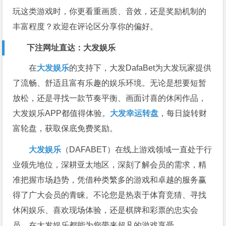
玩这类游戏时，你更看重画质、音效，还是奖励机制的
丰富程度？欢迎在评论区分享你的偏好。
下注网址直达：
大发娱乐
在
大发娱乐
的支持下，大发DafaBet为大发玩家提供
了流畅、舒适且富有乐趣的娱乐环境。无论是想要短暂
放松，还是寻找一款节奏平衡、画面讨喜的休闲作品，
大发娱乐APP都值得体验。
大发幸运转盘
，每日旋转财
富轮盘，获取保底免费奖励。
大发娱乐
（DAFABET）在线上游戏领域一直处于行
业领先地位，深耕亚太地区，深刻了解会员的需求，精
准把握市场趋势，凭借种类繁多的游戏和卓越的服务赢
得了广大会员的青睐。不论您是热衷于体育竞猜、寻找
休闲娱乐、喜欢现场体验，还是棋牌和彩票的忠实会
员，在大发娱乐都能为您带来超凡的游戏享受。