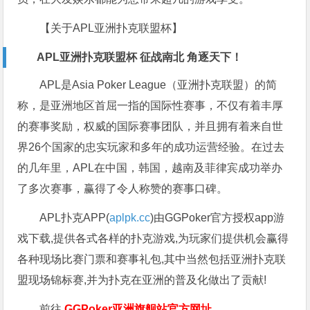
【关于APL亚洲扑克联盟杯】
APL亚洲扑克联盟杯 征战南北 角逐天下！
APL是Asia Poker League（亚洲扑克联盟）的简
称，是亚洲地区首屈一指的国际性赛事，不仅有着丰厚
的赛事奖励，权威的国际赛事团队，并且拥有着来自世
界26个国家的忠实玩家和多年的成功运营经验。在过去
的几年里，APL在中国，韩国，越南及菲律宾成功举办
了多次赛事，赢得了令人称赞的赛事口碑。
APL扑克APP(
aplpk.cc
)由GGPoker官方授权app游
戏下载,提供各式各样的扑克游戏,为玩家们提供机会赢得
各种现场比赛门票和赛事礼包,其中当然包括亚洲扑克联
盟现场锦标赛,并为扑克在亚洲的普及化做出了贡献!
前往
GGPoker亚洲旗舰站
官方网址