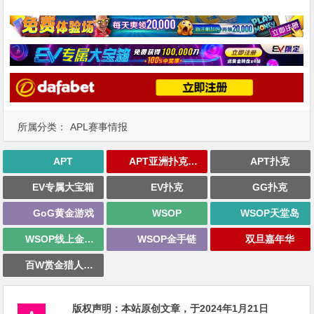
所属分类：
APL赛事情报
APT
APT亚洲扑克巡回赛
APT扑克
EV专属大宝箱
EV扑克
GG扑克
GoG黄金游戏
WSOP
WSOP天堂岛
WSOP线上金手链
WSOP金手链
双旦嘉年华
百W赏金猎人大奖赛
版权声明：
本站原创文章，于2024年1月21日