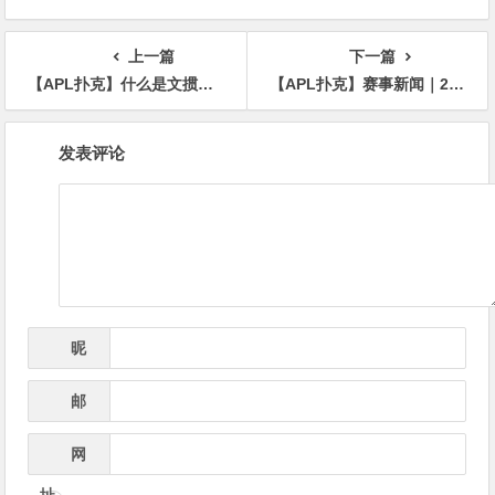
APL济州站6月19-28日盛大登
场！
上一篇
下一篇
【APL扑克】什么是文掼？第三届“江苏人酒”杯CCGT竞技掼蛋锦标赛圆满落幕
【APL扑克】赛事新闻｜2024CPG®巡游赛-三亚海棠站赛事发布（2024年3月16日-3月22日）
文
发表评论
章
导
航
昵
*
称
邮
*
箱
网