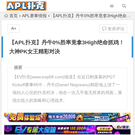
首页
APL赛事情报
【APL扑克】丹牛0%胜率竟拿3High绝命抓鸡！大神PK女王精彩对决
A+
发表评论
【APL扑克】丹牛0%胜率竟拿3High绝命抓鸡！
大神PK女王精彩对决
摘要
【EV扑克(www.evp68.com)报道】在近日刚落幕的PGT
Kickoff赛事#5中，丹牛(Daniel Negreanu)精彩地上演了一
场扣人心弦的扑克对决，他在一次几乎毫无胜算的局面，展
现出惊人的策略和心理战术。