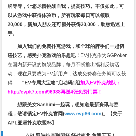
牌等等，让您尽情挑战自我，提高技巧。不仅如此，
可
以从游戏中获得体验币，所有玩家每日可以领取
20,000，新加入朋友还可额外获得20,000，助您迅速上
手。
加入我们的免费扑克游戏，和全球的牌手们一起切
磋技艺，感受扑克游戏的乐趣吧！
EV扑克作为GGPoker
在国内新开设的旗舰品牌，每月不断推出福利反馈活
动，现在只要成为EV新用户，达成免费赛任务就可以获
得——
“EV专属大宝箱”启动码1组
加入EV扑克战队：
http://evpk7.com/96088
再送4张免费门票！
想跟美女Sashimi一起玩，
想知道最新资讯与赛
程，
敬请锁定EV扑克官网(
www.evp86.com
)。
【关于
APL亚洲扑克联盟杯】
APL亚洲扑克联盟杯 征战南北 角逐天下！