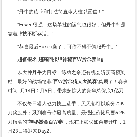
“丹牛的读牌和打法简直令人难以置信！”
“Foxen很强，这场单挑的运气也很好，但丹牛却是
靠着牌技不断存活。”
“恭喜最后Foxen赢了，可你不得不佩服丹牛。”
超低报名 超高回报!!!
神秘百W赏金赛
ing
以大神丹牛为目标，练功之余还有机会斩获高额奖
励，最好的战场绝非“
百W赏金猎人大奖赛
”莫属了！赛事
时间1月14日-2月5日，带来超惊人的豪华总保底
1亿刀
！
不仅每日猎人战力榜上选手，天天都可以瓜分25K
刀奖励外；系列赛号称最高质量、最强性价比只要
5.25
刀
报名的“
神秘赏金百W赛
”，现在正如火如荼展开中，1
月23日将迎来Day2。