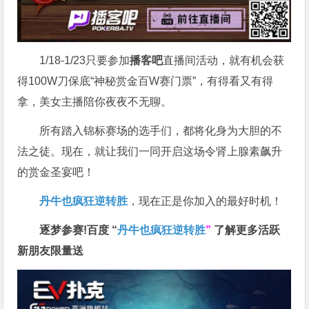
1/18-1/23只要参加
播客吧
直播间活动，就有机会获
得100W刀保底“神秘赏金百W赛门票”，有得看又有得
拿，美女主播陪你夜夜不无聊。
所有踏入锦标赛场的选手们，都将化身为大胆的不
法之徒。现在，就让我们一同开启这场令肾上腺素飙升
的赏金圣宴吧！
丹牛也疯狂逆转胜
，现在正是你加入的最好时机！
逐梦参赛!百度 “
丹牛也疯狂逆转胜
”
了解更多
活跃
新朋友限量送