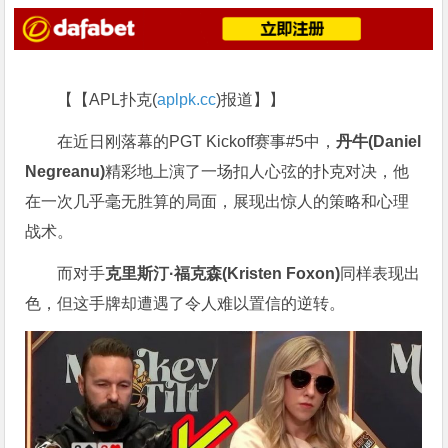
【【APL扑克(
aplpk.cc
)报道】】
在近日刚落幕的PGT Kickoff赛事#5中，
丹牛(Daniel
Negreanu)
精彩地上演了一场扣人心弦的扑克对决，他
在一次几乎毫无胜算的局面，展现出惊人的策略和心理
战术。
而对手
克里斯汀·福克森(Kristen Foxon)
同样表现出
色，但这手牌却遭遇了令人难以置信的逆转。