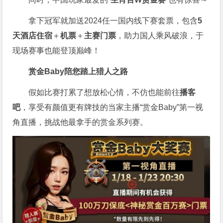
拿下冠军就加送2024任一国内线下赛套票，包含
5
天酒店住宿
＋
机票
＋
主赛门票
，助力国人乘风破浪，于
现场赛事也能登顶巅峰！
赏金Baby陪您踏上猎人之路
假如比赛打累了想放松心情，不仿也能前往
播客
吧
，享受有颜值更有牌技的当家主播“赏金Baby”第一视
角直播，挑战他最拿手的赏金系列赛。