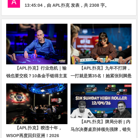
13:45:04
，由
APL扑克
发表，共 2308 字。
【APL扑克】行业危机｜输
【APL扑克】九年不打牌，
钱也要交税？10条金手链得主直
一打就是第35名！她紧张到脚悬
言“扛不住”，主动砍掉四分之三
空，但全世界以为她很淡定
比赛
【APL扑克】牌局分析 | 内
【APL扑克】暌违十年，
马尔决赛桌弃掉领先强牌，错失
WSOP再度回归亚洲！2026
夺冠良机屈居亚军