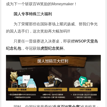
成为下一个斩获百W奖励的Moneymaker！
国人专享特殊三大福利
为了荣耀那些在国际赛场上耀武扬威、替我们争光
的国人选手们，这次奖励再大幅加码!!!
只要任一晋级赛进入决赛桌，即获赠
WSOP天堂岛
纪念礼包
，夺冠获颁
虎型纪念奖杯
。
同时，中国玩家最爱的“
生肖百W赏金赛
”也有惊喜～